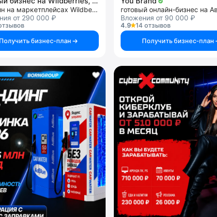
Готовый бизнес на Wildberries, Ozon
You Brand
магазин на маркетплейсах Wildberries, Ozon
готовый онлайн-бизнес на А
ния от 290 000 ₽
Вложения от 90 000 ₽
отзывов
4.9
14 отзывов
Получить бизнес-план
Получить бизнес-план