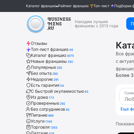
Каталог франшиз
Рейтинг франшиз
Топ-лист
Подборки 
Находим лучшие
П
франшизы с 2013 года
Кат
Отзывы
Топ-лист франшиз
46
Все фра
Каталог франшиз
3075
с актуа
Новые франшизы
292
Популярные
292
франшиз
Без опыта
260
Более 3
Недорогие
291
Есть гарантия
54
С быстрой окупаемостью
63
Сумм
Из дома
173
Проверенные
292
Без сотрудников
Еще ф
85
Питание
669
Услуги
1746
Показан
Торговля
1263
Детские
474