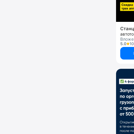
Стан
автот
Вложе
5.0
10