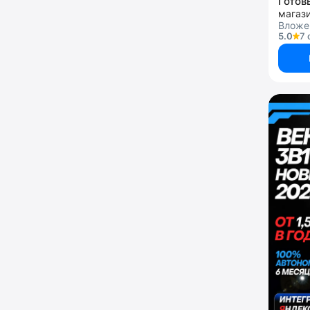
Вложе
5.0
7 