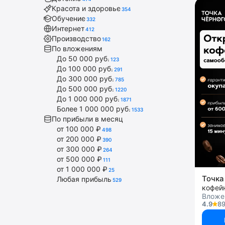
Красота и здоровье
354
Обучение
332
Интернет
412
Производство
162
По вложениям
До 50 000 руб.
123
До 100 000 руб.
291
До 300 000 руб.
785
До 500 000 руб.
1220
До 1 000 000 руб.
1871
Более 1 000 000 руб.
1533
По прибыли в месяц
от 100 000 ₽
498
от 200 000 ₽
390
от 300 000 ₽
264
от 500 000 ₽
111
от 1 000 000 ₽
25
Точка
Любая прибыль
529
кофей
Вложе
4.9
89