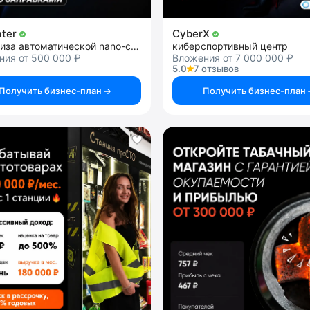
ater
CyberX
франшиза автоматической nano-станции 2в1
киберспортивный центр
ния от 500 000 ₽
Вложения от 7 000 000 ₽
5.0
7 отзывов
Получить бизнес-план
Получить бизнес-план