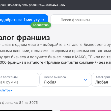
франшиз
Как купить франшизу
Статьи
О нас
одобрать за 1 минуту →
бесплатно
алог франшиз
ншизы в одном месте – выбирайте в каталоге Бизнесменс.р
льными данными, отзывами, скидками и прямыми контактами 
у для бизнеса и получите бизнес-план в МАКС, ТГ или по т
000 франшиз в каталоге
•
Прямые контакты компаний
•
Без на
а вложений
Сфера бизнеса
Категория
ильтры
о франшиз:
84
из
3075