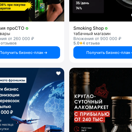
ция проСТО
Smoking Shop
овары
табачный магазин
ния от 260 000 ₽
Вложения от 900 000 ₽
 отзывов
5.0
4 отзыва
Получить бизнес-план
Получить бизнес-план