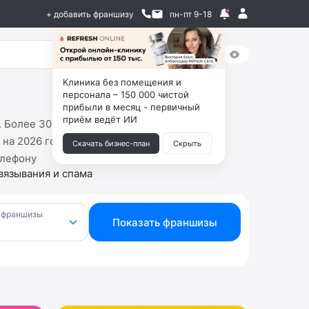
+ добавить франшизу
пн-пт 9-18
Клиника без помещения и
персонала – 150 000 чистой
прибыли в месяц - первичный
приём ведёт ИИ
у. Более 3000 проверенных франшиз
на 2026 год. Отправьте заявку, выберите
Скачать бизнес-план
Скрыть
елефону
вязывания и спама
 франшизы
Показать франшизы