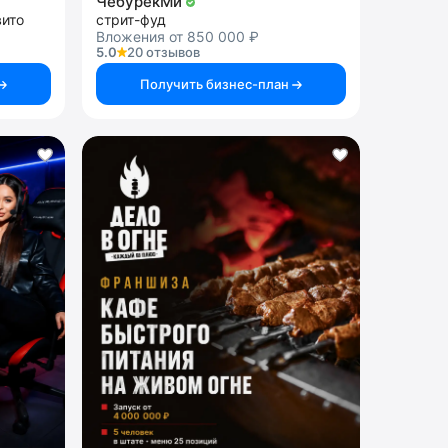
ЧебурекМи
вито
стрит-фуд
Вложения от 850 000 ₽
5.0
20 отзывов
Получить бизнес-план