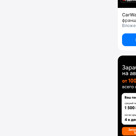
CarW
Вложе