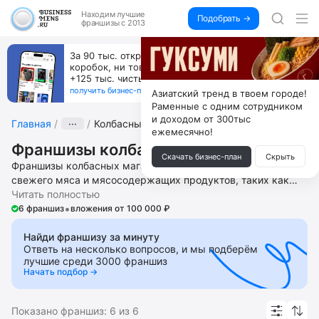
Находим
лучшие
Подобрать →
франшизы с 2013
За 90 тыс. открой магазин на Авито, дома ни
коробок, ни товара, ни склада, зато каждый месяц
+125 тыс. чистыми
получить бизнес-план ↓
Азиатский тренд в твоем городе!
Раменные с одним сотрудником
и доходом от 300тыс
Главная
···
Колбасные магазины
ежемесячно!
Франшизы колбасных магазинов
Скачать бизнес-план
Скрыть
Франшизы колбасных магазинов – это бизнес по продажам
свежего мяса и мясосодержащих продуктов, таких как
колбасы, сосиски, сардельки, вяленное мясо, готовые
Читать полностью
•
шашлыки, мясо для барбекю, замороженные
6 франшиз
вложения от 100 000 ₽
полуфабрикаты из мяса домашних животных и птицы.
Откройте работающий в специализированный и формате «у
Найди франшизу за минуту
Ответь на несколько вопросов, и мы подберём
дома» магазин мяса, мясных продуктов и замороженных
лучшие среди 3000 франшиз
полуфабриков. Получите помощь в запуске и ведении
Начать подбор →
бизнеса, подборе локации, поиске и обучении персонала,
юридической регистрации, доступ к производителям мяса
и мясной продукции, разработанной маркетинговой
Показано франшиз:
6
из
6