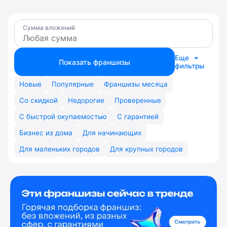
Сумма вложений
Еще
Показать франшизы
фильтры
Новые
Популярные
Франшизы месяца
Со скидкой
Недорогие
Проверенные
С быстрой окупаемостью
С гарантией
Бизнес из дома
Для начинающих
Для маленьких городов
Для крупных городов