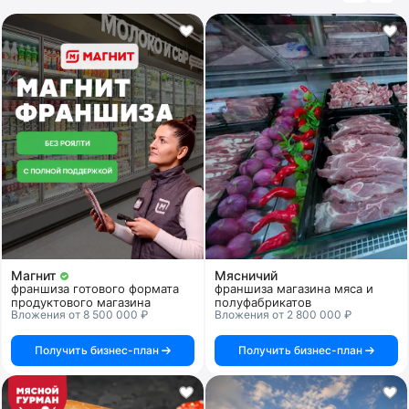
стратегии и материалам, настройке рекламной компании
(линдогенерации), разработанному дизайн-проекту
помещения, CRM-системе управления бизнеса. В подборку
лучших попадают франшизы с высоким рейтингом,
хорошими отзывами, а также куда посетители часто
заходят.
Магнит
Мясничий
франшиза готового формата
франшиза магазина мяса и
продуктового магазина
полуфабрикатов
Вложения от 8 500 000 ₽
Вложения от 2 800 000 ₽
Получить бизнес-план
Получить бизнес-план