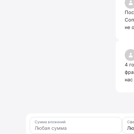
Пос
Соп
не 
4 г
фра
нас
Сумма вложений
Сфе