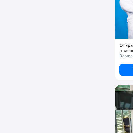
Откр
франш
Вложе