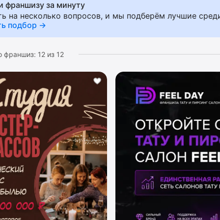
и франшизу за минуту
ования и материалов, разработанной маркетинговой ст
ть на несколько вопросов, и мы подберём лучшие сред
ной компании (линдогенерации), разработанному диза
ть подбор →
ения бизнеса. В подборку попадают популярные франш
ми.
о франшиз:
12
из
12