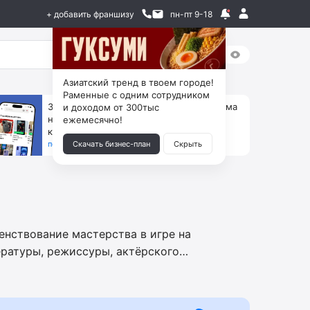
+ добавить франшизу
пн-пт 9-18
Азиатский тренд в твоем городе!
Раменные с одним сотрудником
За 90 тыс. открой магазин на Авито, дома
и доходом от 300тыс
ни коробок, ни товара, ни склада, зато
ежемесячно!
каждый месяц +125 тыс. чистыми
получить бизнес-план ↓
Скачать бизнес-план
Скрыть
енствование мастерства в игре на
ературы, режиссуры, актёрского
ции, кулинарную студию, арт-академию,
омощь в запуске и ведении бизнеса,
, доступ к списку поставщиков мебели,