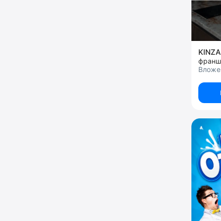
KINZA
франш
Вложен