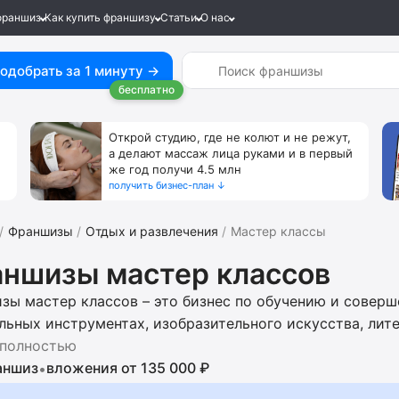
франшиз
Как купить франшизу
Статьи
О нас
одобрать за 1 минуту →
бесплатно
Открой студию, где не колют и не режут,
а делают массаж лица руками и в первый
же год получи 4.5 млн
получить бизнес-план ↓
Франшизы
Отдых и развлечения
Мастер классы
ншизы мастер классов
зы мастер классов – это бизнес по обучению и соверш
льных инструментах, изобразительного искусства, лит
ства, дизайна и т.д. Откройте мастерскую мультиплика
 полностью
по проведению научных и кулинарных школ. Получите п
аншиз
вложения от 135 000 ₽
•
е локации, поиске клиентов, юридической регистрации