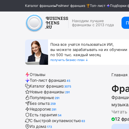
Каталог франшиз
Рейтинг франшиз
Топ-лист
Подборки 
Находим лучшие
П
франшизы с 2013 года
Пока все учатся пользоваться ИИ,
вы можете зарабатывать на их обучении
по 500 тыс. каждый месяц
получить бизнес-план ↓
Отзывы
Главная
Топ-лист франшиз
45
Фра
Каталог франшиз
3075
Новые франшизы
291
Франши
Популярные
291
Без опыта
музыка
259
Недорогие
291
мастер
Читать
Есть гарантия
54
фирму 
12 фр
С быстрой окупаемостью
63
подбор
Из дома
173