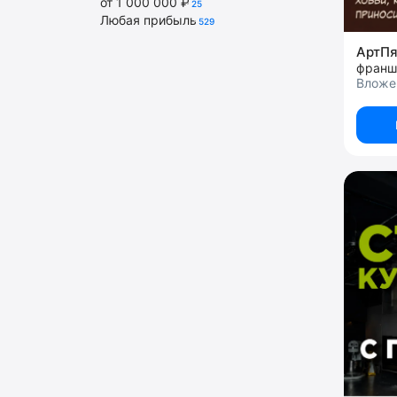
от 1 000 000 ₽
25
Любая прибыль
529
АртП
франш
Вложе