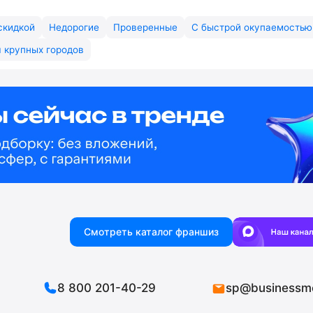
скидкой
Недорогие
Проверенные
С быстрой окупаемостью
 крупных городов
Смотреть каталог франшиз
8 800 201-40-29
sp@businessm