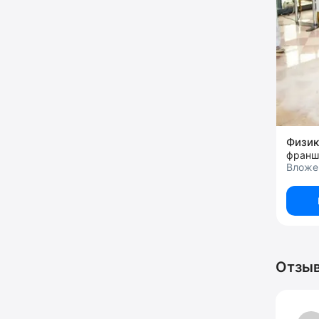
Физик
франш
Вложе
Отзыв