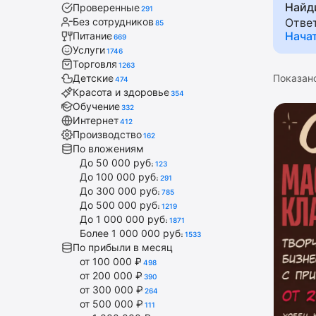
Найд
Проверенные
оборуд
291
Без сотрудников
Отве
85
реклам
Нача
Питание
669
управл
Услуги
1746
отзыва
Торговля
1263
Показан
Детские
474
Красота и здоровье
354
Обучение
332
Интернет
412
Производство
162
По вложениям
До 50 000 руб.
123
До 100 000 руб.
291
До 300 000 руб.
785
До 500 000 руб.
1219
До 1 000 000 руб.
1871
Более 1 000 000 руб.
1533
По прибыли в месяц
от 100 000 ₽
498
от 200 000 ₽
390
от 300 000 ₽
264
от 500 000 ₽
111