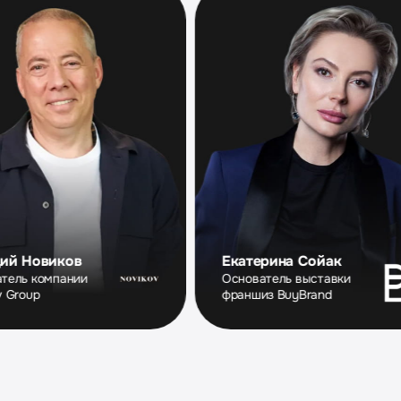
в
Екатерина Сойак
ии
Основатель выставки
франшиз BuyBrand