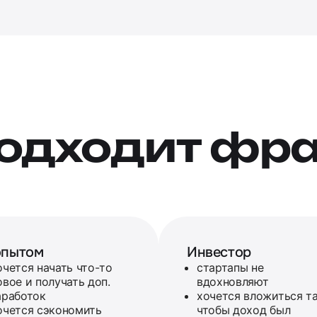
подходит фр
опытом
Инвестор
очется начать что-то
стартапы не
овое и получать доп.
вдохновляют
аработок
хочется вложиться та
очется сэкономить
чтобы доход был