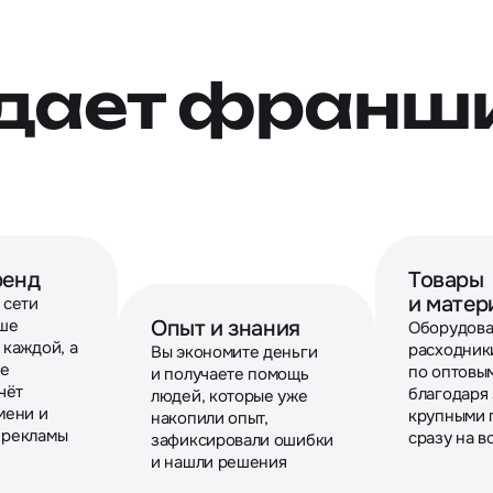
 дает франш
ренд
Товары
и матер
 сети
ыше
Опыт и знания
Оборудова
 каждой, а
расходник
Вы экономите деньги
ше
по оптовы
и получаете помощь
чёт
благодаря
людей, которые уже
мени и
крупными 
накопили опыт,
 рекламы
сразу на в
зафиксировали ошибки
и нашли решения