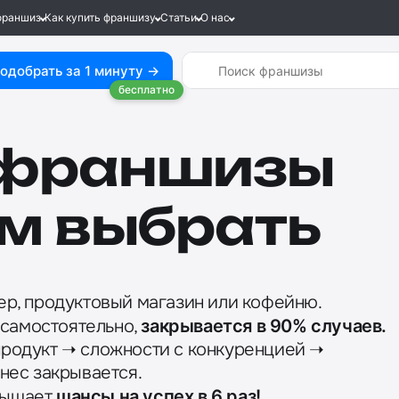
франшиз
Как купить франшизу
Статьи
О нас
одобрать за 1 минуту →
бесплатно
 франшизы
м выбрать
ер, продуктовый магазин или кофейню.
й самостоятельно,
закрывается в 90% случаев.
продукт ➝ сложности с конкуренцией ➝
нес закрывается.
вышает
шансы на успех в 6 раз!