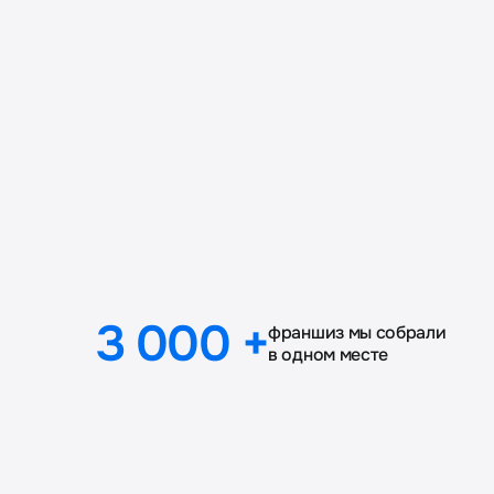
3 000 +
франшиз мы собрали
в одном месте