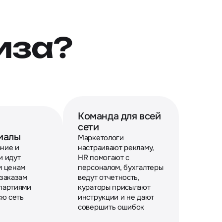
иза?
Команда для всей
сети
иалы
Маркетологи
ние и
настраивают рекламу,
и идут
HR помогают с
м ценам
персоналом, бухгалтеры
 заказам
ведут отчетность,
партиями
кураторы присылают
сю сеть
инструкции и не дают
совершить ошибок