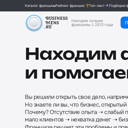
Каталог франшиз
Рейтинг франшиз
Топ-лист
Подборки 
Находим лучшие
П
франшизы с 2013 года
Находим
и помогае
Вы решили открыть свое дело, наприм
Но знаете ли вы, что бизнес, открыты
Почему? Отсутствие опыта ➝ слабый 
мало клиентов ➝ нехватка денег ➝ биз
Франшиза решает эти проблемы и по