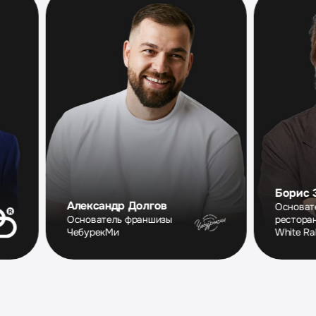
Борис Зарьков
Александр Долгов
Основатель
Основатель франшизы
ресторанного альянс
ЧебурекМи
White Rabbit Family