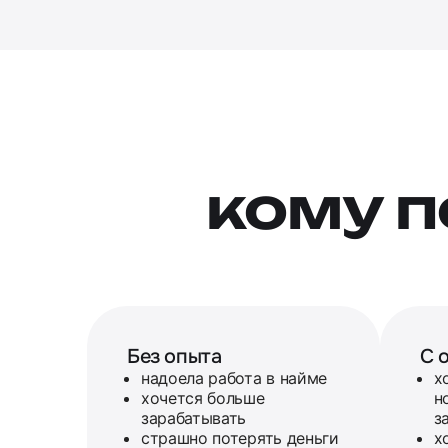
кому 
Без опыта
С 
надоела работа в найме
х
хочется больше
н
зарабатывать
з
страшно потерять деньги
х