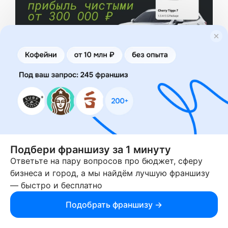
❗
Получите бизнес план и узнайте свободен ли
ваш город
10. Top Laser Pro
, франшиза студии лазерной
эпиляции, коррекции фигуры, косметологии и
EMC-тренировок от компании, которая на
Подбери франшизу за 1 минуту
рынке с 2009 года. На сегодня по стране
Ответьте на пару вопросов про бюджет, сферу
работают 140 филиалов Top Laser Pro, школа
бизнеса и город, а мы найдём лучшую франшизу
мастеров и полноценное производство своей
— быстро и бесплатно
линейки косметики. По франшизе управляющая
Подобрать франшизу →
компания гарантирует партнёрам окупаемость
за срок до 8 месяцев и предоставляет право