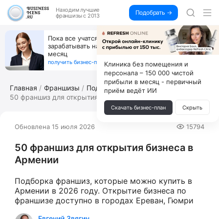
Находим
лучшие
Подобрать →
франшизы с 2013
Открой студию, где не колют и не режут,
а делают массаж лица руками и в первый же год
получи 4.5 млн
получить бизнес-план ↓
Клиника без помещения и
персонала – 150 000 чистой
прибыли в месяц - первичный
Главная
Франшизы
Подборка франшиз
приём ведёт ИИ
50 франшиз для открытия б...
Скачать бизнес-план
Скрыть
Обновлена 15 июля 2026
15794
50 франшиз для открытия бизнеса в
Армении
Подборка франшиз, которые можно купить в
Армении в 2026 году. Открытие бизнеса по
франшизе доступно в городах Ереван, Гюмри
Евгений Звягин