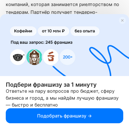
компаний, которая занимается риелторством по
тендерам. Партнёр получает тендерно-
информационную поддержку, предоставление
информации по госторгам от компании, помощь в
развитии и необходимые инструменты для
старта.
Срочный выкуп недвижимости
Франшиза выкупа недвижимости по ценам ниже
на 20-50% рыночных по нестандартной модели.
Подбери франшизу за 1 минуту
Партнёр получает личное обучение от основателя
Ответьте на пару вопросов про бюджет, сферу
компании, весь набор инструментов,
бизнеса и город, а мы найдём лучшую франшизу
необходимой для успешной работы.
— быстро и бесплатно
Перспектива 24
Подобрать франшизу →
Франшиза оператора недвижимости. Компания