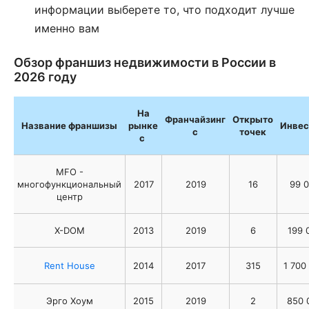
информации выберете то, что подходит лучше
именно вам
Обзор франшиз недвижимости в России в
2026 году
На
Франчайзинг
Открыто
Название франшизы
рынке
Инвес
с
точек
с
MFO -
многофункциональный
2017
2019
16
99 0
центр
X-DOM
2013
2019
6
199 
Rent House
2014
2017
315
1 700
Эрго Хоум
2015
2019
2
850 