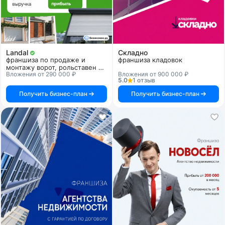
Landal
Складно
франшиза по продаже и
франшиза кладовок
монтажу ворот, рольставен и
Вложения от 290 000 ₽
Вложения от 900 000 ₽
автоматики
5.0
1 отзыв
Получить бизнес-план
Получить бизнес-план