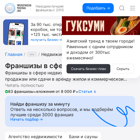
Находим
лучшие
Подобрать →
франшизы с 2013
Пока все учатся пользоваться ИИ, вы можете
зарабатывать на их обучении по 500 тыс. каждый
месяц
получить бизнес-план ↓
Азиатский тренд в твоем городе!
Раменные с одним сотрудником
и доходом от 300тыс
Главная
···
Недвижимость
ежемесячно!
Франшизы в сфере недвижимости
Скачать бизнес-план
Скрыть
Франшизы в сфере недвижимости – это бизнес по
продажам или сдачи в аренду жилой и коммерческой
недвижимости. Откройте в своем городе
Читать полностью
•
•
представительство онлайн и офлайн агентства городской и
83 франшизы
вложения от 8 000 ₽
Cтатья ↓
загородной недвижимости. Получите помощь в запуске и
ведении бизнеса, подборе локации, поиске и обучении
Найди франшизу за минуту
Ответь на несколько вопросов, и мы подберём
персонала, доступ к разработанной бизнес стратегии,
лучшие среди 3000 франшиз
дизайн проекту помещения, маркетинговой стратегии и
Начать подбор →
материалам, CRM-системе управления бизнеса,
корпоративному колл-центру. В подборку лучших
попадают франшизы с высоким рейтингом, хорошими
Агентство недвижимости
Бани и сауны