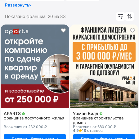
отзывами, а также куда посетители часто заходят.
Развернуть
Строительство домов
Флиппинг
Похожие категории:
агентства недвижимости
,
строительства и ремонта
.
Показано франшиз:
20
из
83
APARTS
Урман Билд
франшиза посуточного жилья
франшиза строительства
домов
Вложения от 232 000 ₽
Вложения от 680 000 ₽
4.9
18 отзывов
Получить бизнес-план
Получить бизнес-план