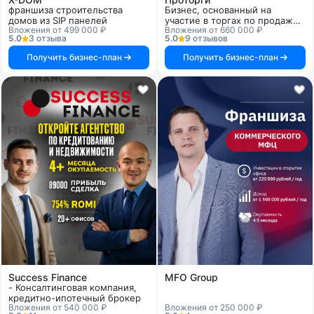
франшиза строительства
Бизнес, основанный на
домов из SIP панелей
участие в торгах по продаже
Вложения от 499 000 ₽
Вложения от 660 000 ₽
имущества обанкротившихся
5.0
3 отзыва
5.0
9 отзывов
компаний и
предпринимателей по ценам
Получить бизнес-план
Получить бизнес-план
ниже рыночных на 80-90% с
целью их дальнейшей
перепродажи и реализации.
Success Finance
MFO Group
- Консалтинговая компания,
кредитно-ипотечный брокер
Вложения от 540 000 ₽
Вложения от 250 000 ₽