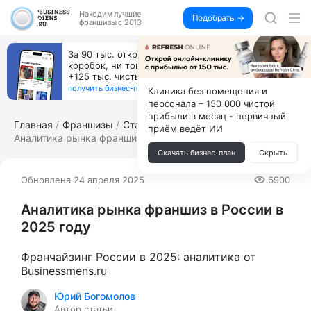
Находим
лучшие
Подобрать →
франшизы с 2013
Пока все учатся пользоваться ИИ, вы можете
зарабатывать на их обучении по 500 тыс. каждый
месяц
получить бизнес-план ↓
Клиника без помещения и
персонала – 150 000 чистой
прибыли в месяц - первичный
Главная
Франшизы
Статьи по франчайзингу
приём ведёт ИИ
Аналитика рынка франшиз в...
Скачать бизнес-план
Скрыть
Обновлена 24 апреля 2025
6900
Аналитика рынка франшиз в России в
2025 году
Франчайзинг России в 2025: аналитика от
Businessmens.ru
Юрий Богомолов
Автор статьи