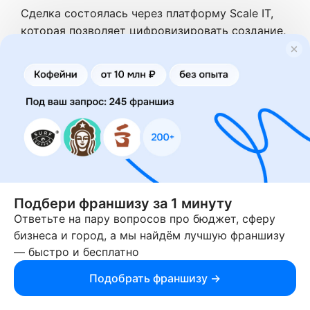
Сделка состоялась через платформу Scale IT,
которая позволяет цифровизировать создание,
покупку и продажи франшизы с помощью
блокчейн-технологий.
Такая схема упрощает
процесс купли-продажи франшизы и может
повысить репутацию франчайзинга, сделав
рынок более прозрачным.
Выход на международный рынок
Российские компании активно осваивают
зарубежные рынки, особенно в странах с
Подбери франшизу за 1 минуту
благоприятным климатом для бизнеса.
По
Ответьте на пару вопросов про бюджет, сферу
данным исследователей рынка, за последние
бизнеса и город, а мы найдём лучшую франшизу
два года российские бизнесмены открыли 11
— быстро и бесплатно
тыс. филиалов собственного бизнеса и франшиз
Подобрать франшизу →
в зарубежных странах.