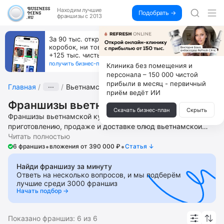
Находим
лучшие
Подобрать →
франшизы с 2013
ете
Открой студию, где не колют и не режут,
 каждый
а делают массаж лица руками и в первый 
получи 4.5 млн
получить бизнес-план ↓
Клиника без помещения и
персонала – 150 000 чистой
прибыли в месяц - первичный
Главная
···
Вьетнамская кухня
приём ведёт ИИ
Франшизы вьетнамской кухни
Скачать бизнес-план
Скрыть
Франшизы вьетнамской кухни – это бизнес по
приготовлению, продаже и доставке блюд вьетнамской
кухни. Открой в своем городе представительство службы
Читать полностью
•
•
доставки еды, ресторана, кафе или точку и паназиатской
6 франшиз
вложения от 390 000 ₽
Cтатья ↓
кухни в фуд-зоне ТЦР. Получите помощь в запуске и
ведении бизнеса, подборе локации, поиске и обучении
Найди франшизу за минуту
Ответь на несколько вопросов, и мы подберём
персонала, доступ к меню, списка поставщиков сырья и
лучшие среди 3000 франшиз
рекламным материалам. В подборку попадают популярные
Начать подбор →
франшизы с высоким рейтингом и хорошими отзывами.
Показано франшиз:
6
из
6