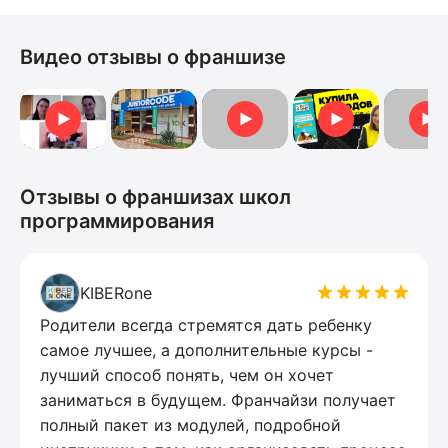
Видео отзывы о франшизе
Отзыв Екатерины Ширяевой
Отзыв 
Франшиза KIBERone
Пермь. Отзыв франчайзи Юлии Шевченко и Любови Су
Отзывы о франшизах школ
программирования
KIBERone
Родители всегда стремятся дать ребенку
самое лучшее, а дополнительные курсы -
лучший способ понять, чем он хочет
заниматься в будущем. Франчайзи получает
полный пакет из модулей, подробной