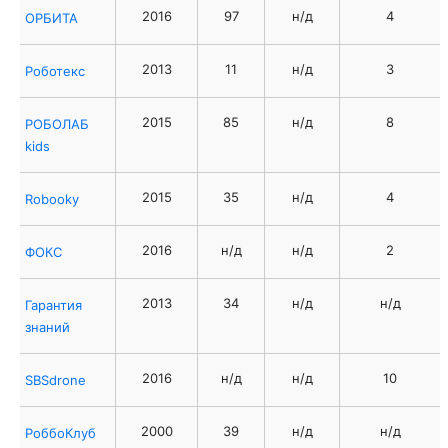
2016
97
н/д
4
ОРБИТА
2013
11
н/д
3
Роботекс
2015
85
н/д
8
РОБОЛАБ
kids
2015
35
н/д
4
Robooky
2016
н/д
н/д
2
ФОКС
2013
34
н/д
н/д
Гарантия
знаний
2016
н/д
н/д
10
SBSdrone
2000
39
н/д
н/д
РоббоКлуб