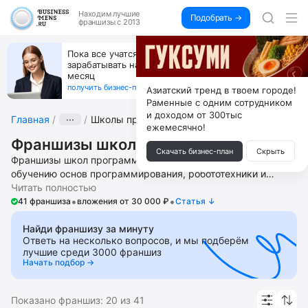
Находим
лучшие
Подобрать →
франшизы с 2013
Пока все учатся пользоваться ИИ, вы можете
зарабатывать на их обучении по 500 тыс. каждый
месяц
получить бизнес-план ↓
Азиатский тренд в твоем городе!
Раменные с одним сотрудником
и доходом от 300тыс
Главная
···
Школы программирования
ежемесячно!
Франшизы школ программирования
Скачать бизнес-план
Скрыть
Франшизы школ программирования – это бизнес по
обучению основ программирования, робототехники и
смежных IT-дисциплин. Откройте работающие в режиме
Читать полностью
•
•
онлайн и офлайн детский образовательный центр по работе
41 франшиза
вложения от 30 000 ₽
Cтатья ↓
с нейросетями, детскую школу дизайна и
программирования, игрового программирования,
Найди франшизу за минуту
Ответь на несколько вопросов, и мы подберём
робототехники, клуб юных инженеров. Получите помощь в
лучшие среди 3000 франшиз
запуске и ведении бизнеса, поиске локаций, подборе и
Начать подбор →
обучении сотрудников, доступ к маркетинговым
материалам, CRM-системе управления бизнеса,
мобильному приложению, рекламным материалам. В
Показано франшиз:
20
из
41