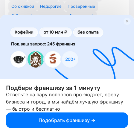
Со скидкой
Недорогие
Проверенные
С быстрой окупаемостью
С гарантией
Бизнес из дома
Для начинающих
Для маленьких городов
Для крупных городов
Подбери франшизу за 1 минуту
Ответьте на пару вопросов про бюджет, сферу
бизнеса и город, а мы найдём лучшую франшизу
— быстро и бесплатно
Подобрать франшизу →
Служба поддержки 9:00 - 18:00 по МСК
8 800 201-40-29
sp@businessmens.ru
Telegram
Max