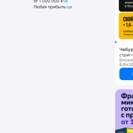
от 1 000 000 ₽
25
Любая прибыль
529
Чебу
стрит
Вложе
5.0
20