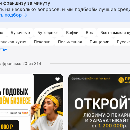
и франшизу за минуту
ами, чебуреками и пирожками. Откройте в своем городе
ть на несколько вопросов, и мы подберём лучшие сред
а. Получите помощь в запуске и ведении бизнеса, под
ть подбор →
ных работ, поиске и обучении персонала, юридической
 проекту помещения, настройке рекламной компании (
ые
Булочные
Бургерные
Вафли
Вок
Вьетнамская к
а, списку поставщиков материалов, корпоративной сист
ку лучших попадают франшизы с высоким рейтингом, х
анская кухня
Пекарни
Пельменная
Пиццерии
Русск
посетители часто заходят. Похожие категории:
доставка еды
,
уть
ечная
аурма
,
русская кухня
,
татарская кухня
,
чебуречная
,
япо
о франшиз:
20
из
314