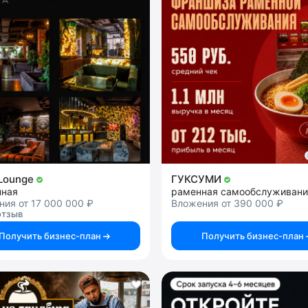
Lounge
ГУКСУМИ
нная
раменная самообслуживани
ия от 17 000 000 ₽
Вложения от 390 000 ₽
отзыв
Получить бизнес-план
Получить бизнес-план