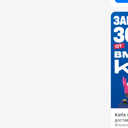
Kaifa
достав
Вложен