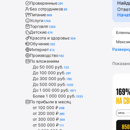
Найд
Проверенные
пончик
291
Без сотрудников
Отве
85
фастфуд
Нача
Питание
669
ремонт
Услуги
1746
дизайн
Торговля
1263
Детские
Блинн
бизнес
474
Красота и здоровье
354
подбор
Мексик
Обучение
332
Интернет
Разверн
412
Чебур
доги
,
ш
Производство
162
По вложениям
Показан
До 50 000 руб.
123
До 100 000 руб.
291
До 300 000 руб.
785
До 500 000 руб.
1220
До 1 000 000 руб.
1871
Более 1 000 000 руб.
1533
По прибыли в месяц
от 100 000 ₽
498
от 200 000 ₽
390
от 300 000 ₽
264
от 500 000 ₽
111