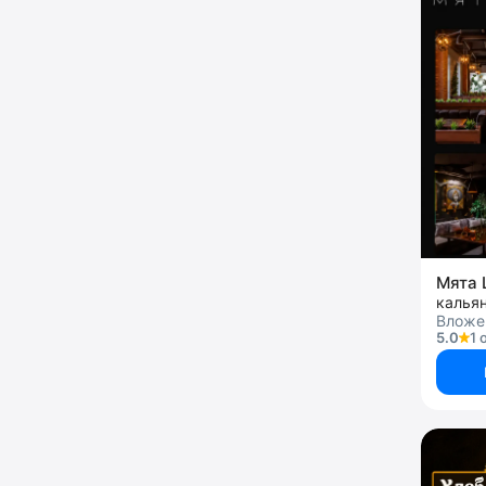
Мята 
калья
Вложен
5.0
1 