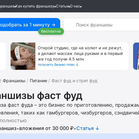
франшиз
Как купить франшизу
Статьи
О нас
одобрать за 1 минуту →
бесплатно
Открой студию, где не колют и не режут,
а делают массаж лица руками и в первый
же год получи 4.5 млн
получить бизнес-план ↓
Франшизы
Питание
Фаст фуд и стрит фуд
ншизы фаст фуд
за фаст фуда – это бизнес по приготовлению, продажа
вления, таких как гамбургеров, чизбургеров, сэндвиче
е частей цыплёнка, луковых колец, пиццу, азиатскую л
 полностью
, блюда мексиканской кухни (буррито и тако), молочны
раншиз
вложения от 30 000 ₽
Cтатья ↓
•
•
м содержанием сахара или сахарозаменителя, мягкого