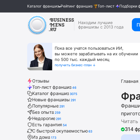
Каталог франшиз
Рейтинг франшиз
Топ-лист
Подборки 
Находим лучшие
П
франшизы с 2013 года
Пока все учатся пользоваться ИИ,
вы можете зарабатывать на их обучении
по 500 тыс. каждый месяц
получить бизнес-план ↓
Отзывы
Главная
Топ-лист франшиз
46
Фра
Каталог франшиз
3075
Новые франшизы
291
Франши
Популярные
291
Без опыта
пригото
259
Недорогие
291
фритюр
Читать
Есть гарантия
54
шаурмы
314 ф
С быстрой окупаемостью
63
высоки
Из дома
173