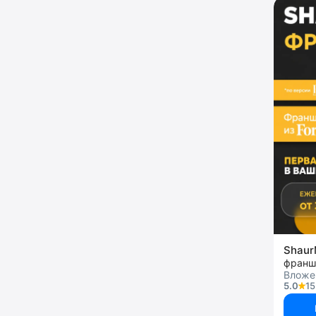
Shaur
франш
Вложен
5.0
15