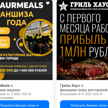
Meals
Гриль Хаус
иза шаурмы
франшиза гриль ресторанов
ия от 3 690 000 ₽
Вложения от 5 000 000 ₽
 отзывов
Получить бизнес-план
Получить бизнес-план