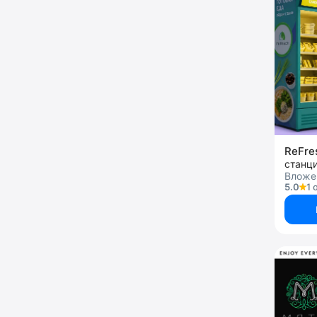
ReFre
станци
Вложен
5.0
1 