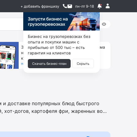
+ добавить франшизу
пн-пт 9-18
Бизнес на грузоперевозках без
опыта и покупки машин с
За 90 тыс. открой магазин на Авито, дома
прибылью от 500 тыс – есть
ни коробок, ни товара, ни склада, зато
гарантия на клиентов
каждый месяц +125 тыс. чистыми
получить бизнес-план ↓
Скачать бизнес-план
Скрыть
м и доставке популярных блюд быстрого
й, хот-догов, картофеля фри, жаренных во
апшу (ВОК), шашлыков, восточных донеров,
х коктейлей, газированных напитков с
 мороженого со сладкими наполнителями,