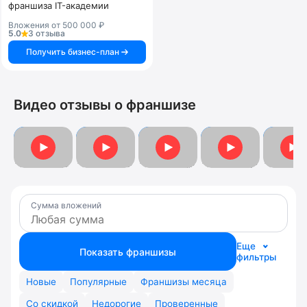
франшиза IT-академии
Вложения от 500 000 ₽
5.0
3 отзыва
Получить бизнес-план
Видео отзывы о франшизе
Отзыв Акылай Тологоновой
Отзыв Екатерины Ширяевой
Отзыв Дмитрия Пермякова
Отзыв Ивана Расс
Отзыв 
Сумма вложений
Еще
Показать франшизы
фильтры
Новые
Популярные
Франшизы месяца
Со скидкой
Недорогие
Проверенные