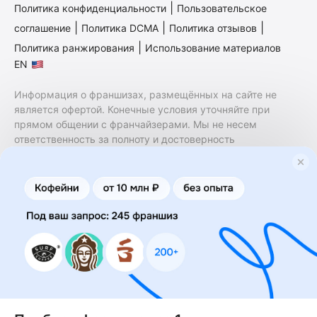
|
Политика конфиденциальности
Пользовательское
|
|
|
соглашение
Политика DCMA
Политика отзывов
|
Политика ранжирования
Использование материалов
EN
Информация о франшизах, размещённых на сайте не
является офертой. Конечные условия уточняйте при
прямом общении с франчайзерами. Мы не несем
ответственность за полноту и достоверность
содержащейся в них информации. Сайт не принадлежит
финансовой организации и на нем не оказываются
финансовые услуги. Заключение договоров
коммерческой концессии (франчайзинга) осуществляется
правообладателями/их представителями. Бизнесменс.ру
не является посредником или представителем
правообладателя и не несет ответственность за условия
предоставления франшизы и действия лиц,
осуществленные на основании информации, имеющейся
на сайте или полученной через него. За достоверность
предоставленной информации несет ответственность