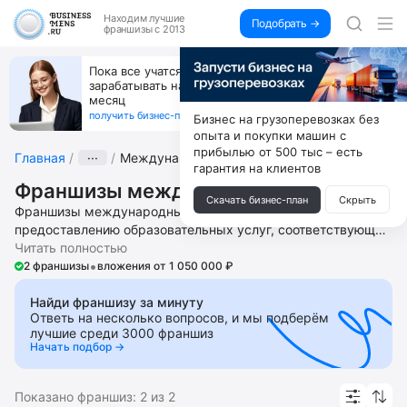
Находим
лучшие
Подобрать →
франшизы с 2013
Пока все учатся пользоваться ИИ, вы можете
зарабатывать на их обучении по 500 тыс. каждый
месяц
получить бизнес-план ↓
Бизнес на грузоперевозках без
опыта и покупки машин с
прибылью от 500 тыс – есть
Главная
···
Международные школы
гарантия на клиентов
Франшизы международных школ
Скачать бизнес-план
Скрыть
Франшизы международных школ – это бизнес по
предоставлению образовательных услуг, соответствующие
требованиям, предъявляемые Российской Федерацией и
Читать полностью
•
других иностранных государств к образовательным
2 франшизы
вложения от 1 050 000 ₽
учреждениям. Откройте без опыта и больших финансовых
вложений частную школу и детский сад, школу
Найди франшизу за минуту
Ответь на несколько вопросов, и мы подберём
робототехники и программирования. Получите помощь в
лучшие среди 3000 франшиз
запуске и ведении бизнеса, подборе локации, контроле за
Начать подбор →
ведением ремонтных работ, поиске и обучении персонала,
юридической регистрации, получении лицензии на
введение образовательной деятельности, поиске клиентов,
Показано франшиз:
2
из
2