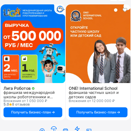
доступ к разработанным учебным материалам и
программам, современным образовательным методикам,
финансовый план и маркетинговые материалы, дизайн-
проекту помещения, CRM-системе управления бизнеса,
списку поставщиков мебели и специального оборудования.
В подборку лучших попадают франшизы с высоким
рейтингом, хорошими отзывами, а также куда посетители
часто заходят.
Лига Роботов
ONE! International School
франшиза международной
франшиза частных школ и
школы робототехники и
детских садов
Вложения от 1 050 000 ₽
Вложения от 12 000 000 ₽
программирования
5.0
8 отзывов
Получить бизнес-план
Получить бизнес-план