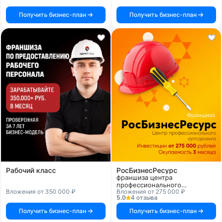
Получить бизнес-план
Получить бизнес-план
Рабочий класс
РосБизнесРесурс
франшиза центра
профессионального
Вложения от 350 000 ₽
Вложения от 275 000 ₽
аутсорсинга
5.0
4 отзыва
Получить бизнес-план
Получить бизнес-план