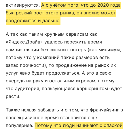
активируются.
А с учётом того, что до 2020 года
был резкий рост этого рынка, он вполне может
продолжится и дальше.
А так как таким крупным сервисам как
«Яндекс.Драйв» удалось пережить время
самоизоляции без сильных потерь (как минимум,
потому что у компаний таких размеров есть
запас прочности), то продвижение на рынок их
услуг явно будет продолжаться. А это в свою
очередь на руку и остальным игрокам, потому
что аудитория, пользующаяся каршерингом будет
расти.
Также нельзя забывать и о том, что франчайзинг в
послекризисное время становится ещё
популярнее.
Потому что люди начинают с опаской