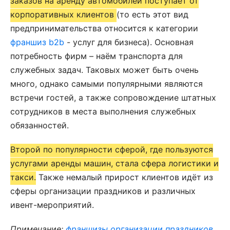
заказов на аренду автомобилей поступает от
корпоративных клиентов
(то есть этот вид
предпринимательства относится к категории
франшиз b2b
- услуг для бизнеса). Основная
потребность фирм – наём транспорта для
служебных задач. Таковых может быть очень
много, однако самыми популярными являются
встречи гостей, а также сопровождение штатных
сотрудников в места выполнения служебных
обязанностей.
Второй по популярности сферой, где пользуются
услугами аренды машин, стала сфера логистики и
такси.
Также немалый прирост клиентов идёт из
сферы организации праздников и различных
ивент-мероприятий.
Примечание:
франшизы организации праздников