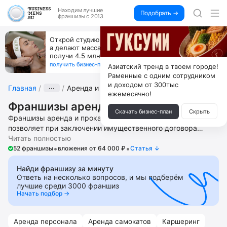
Находим
лучшие
Подобрать →
франшизы с 2013
За 90 тыс. открой магазин на Авито, дома ни
коробок, ни товара, ни склада, зато каждый месяц
+125 тыс. чистыми
получить бизнес-план ↓
Азиатский тренд в твоем городе!
Раменные с одним сотрудником
и доходом от 300тыс
Главная
···
Аренда и прокат
ежемесячно!
Франшизы аренды и проката
Скачать бизнес-план
Скрыть
Франшизы аренда и проката – это модель бизнеса, которая
позволяет при заключении имущественного договора
получить за определенную плату во временное владение
Читать полностью
•
•
или пользование помещение, сложное техническое
52 франшизы
вложения от 64 000 ₽
Cтатья ↓
оборудование. Откройте в своем городе фирму по сдаче в
аренду профессиональных мест для парикмахеров и
Найди франшизу за минуту
Ответь на несколько вопросов, и мы подберём
стилистов, специальной и строительной техники,
лучшие среди 3000 франшиз
строительного инструмента, автодомов, одежды и
Начать подбор →
театральных костюмов, велосипедов, квадроциклов и
автомобилей. Получите помощь в запуске и ведении
бизнеса, поиске локаций, подборе и обучении сотрудников,
Аренда персонала
Аренда самокатов
Каршеринг