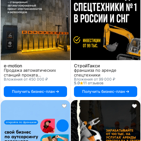
e-motion
СтройТакси
Продажа автоматических
франшиза по аренде
станций проката
спецтехники
Вложения от 450 000 ₽
Вложения от 99 000 ₽
микроэлектротранспорта
5.0
11 отзывов
Получить бизнес-план
Получить бизнес-план