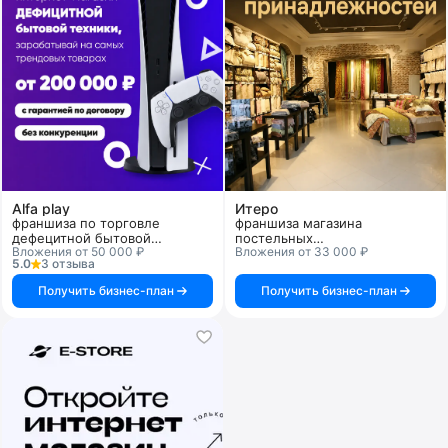
Alfa play
Итеро
франшиза по торговле
франшиза магазина
дефецитной бытовой
постельных
Вложения от 50 000 ₽
Вложения от 33 000 ₽
электроники
принадлежностей
5.0
3 отзыва
Получить бизнес-план
Получить бизнес-план