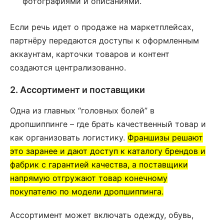
фотографиями и описаниями.
Если речь идет о продаже на маркетплейсах,
партнёру передаются доступы к оформленным
аккаунтам, карточки товаров и контент
создаются централизованно.
2. Ассортимент и поставщики
Одна из главных “головных болей” в
дропшиппинге – где брать качественный товар и
как организовать логистику.
Франшизы решают
это заранее и дают доступ к каталогу брендов и
фабрик с гарантией качества, а поставщики
напрямую отгружают товар конечному
покупателю по модели дропшиппинга.
Ассортимент может включать одежду, обувь,