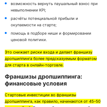
возможность вернуть паушальный взнос при
невыполнении KPI;
расчёты потенциальной прибыли и
окупаемости на старте;
помощь в подборе ниши и формировании
ценовой политики.
Это снижает риски входа и делает франшизу
дропшиппинга более предсказуемым форматом
для старта в онлайн-торговле.
Франшизы дропшиппинга:
финансовые условия
Стартовые инвестиции во франшизы
дропшиппинга, как правило, начинаются от 45–50