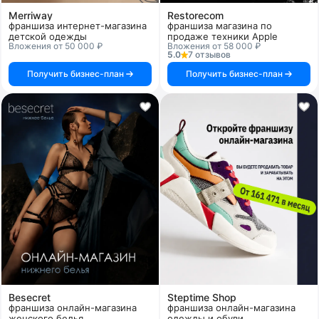
Merriway
Restorecom
франшиза интернет-магазина
франшиза магазина по
детской одежды
продаже техники Apple
Вложения от 50 000 ₽
Вложения от 58 000 ₽
5.0
7 отзывов
Получить бизнес-план
Получить бизнес-план
Besecret
Steptime Shop
франшиза онлайн-магазина
франшиза онлайн-магазина
женского белья
одежды и обуви