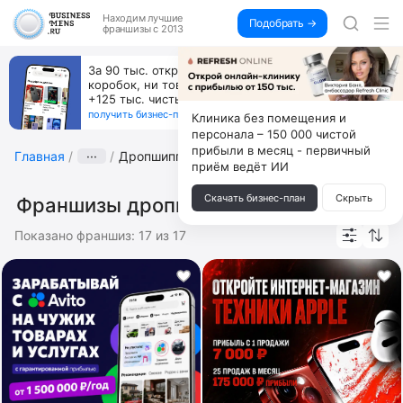
Находим
лучшие
Подобрать →
франшизы с 2013
Пока все учатся пользоваться ИИ, вы можете
зарабатывать на их обучении по 500 тыс. каждый
месяц
получить бизнес-план ↓
Клиника без помещения и
персонала – 150 000 чистой
прибыли в месяц - первичный
Главная
···
Дропшиппинг
приём ведёт ИИ
Скачать бизнес-план
Скрыть
Франшизы дропшиппинга
Показано франшиз:
17
из
17