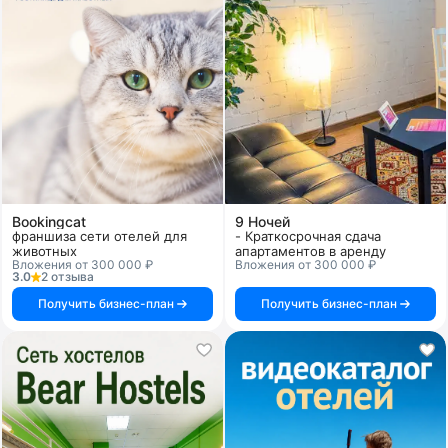
Bookingcat
9 Ночей
франшиза сети отелей для
- Краткосрочная сдача
животных
апартаментов в аренду
Вложения от 300 000 ₽
Вложения от 300 000 ₽
3.0
2 отзыва
Получить бизнес-план
Получить бизнес-план