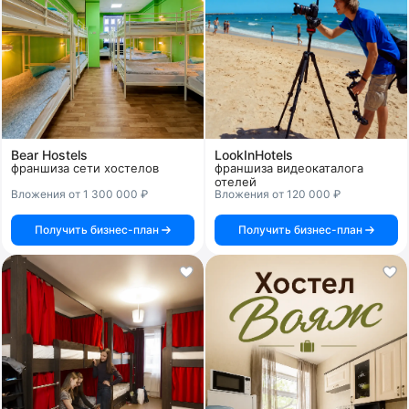
Bear Hostels
LookInHotels
франшиза сети хостелов
франшиза видеокаталога
отелей
Вложения от 1 300 000 ₽
Вложения от 120 000 ₽
Получить бизнес-план
Получить бизнес-план