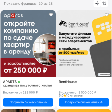
рейтингом и хорошими отзывами. Похожие категории:
Показано франшиз:
20
из
28
развлечение и отдых
,
туристические франшизы
.
APARTS
RentHouse
франшиза посуточного жилья
Вложения от 232 000 ₽
Вложения от 2 500 000 ₽
5.0
10 отзывов
Получить бизнес-план
Получить бизнес-план