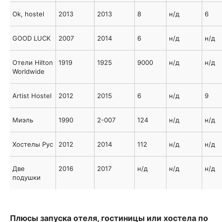
Ok, hostel
2013
2013
8
н/д
6
GOOD LUCK
2007
2014
6
н/д
н/д
Отели Hilton
1919
1925
9000
н/д
н/д
Worldwide
Artist Hostel
2012
2015
6
н/д
9
Миэль
1990
2-007
124
н/д
н/д
Хостелы Рус
2012
2014
112
н/д
н/д
Две
2016
2017
н/д
н/д
н/д
подушки
Плюсы запуска отеля, гостиницы или хостела по