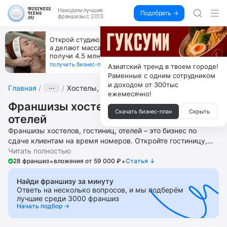
Находим
лучшие
Подобрать →
франшизы с 2013
Открой студию, где не колют и не режут,
а делают массаж лица руками и в первый же год
получи 4.5 млн
получить бизнес-план ↓
Азиатский тренд в твоем городе!
Раменные с одним сотрудником
и доходом от 300тыс
Главная
···
Хостелы, гостиницы
ежемесячно!
Франшизы хостелов, гостиниц,
Скачать бизнес-план
Скрыть
отелей
Франшизы хостелов, гостиниц, отелей – это бизнес по
сдаче клиентам на время номеров. Откройте гостиницу,
хостел, гостевой дом, студию, домашний и мини отель,
Читать полностью
•
•
работающую в формате онлайн фирму по бронированию
28 франшиз
вложения от 59 000 ₽
Cтатья ↓
гостиничных номеров и посуточных квартир. Получите
помощь в запуске и ведении бизнеса, поиске локаций,
Найди франшизу за минуту
Ответь на несколько вопросов, и мы подберём
подборе и обучении сотрудников, разработке бизнес-
лучшие среди 3000 франшиз
стратегии, доступ к маркетинговым и рекламным
Начать подбор →
материалам, CRM-системе управления бизнеса. В
подборку попадают популярные франшизы с высоким