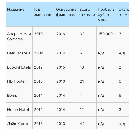
Название
Год
Основание
Всего
Прибыль,
Окуп
основания
франшизы
открыто
руб. в
от, м
мес.
Апарт-отели
2010
2016
32
150 000
3
Sokroma
Bear Hostels
2008
2014
6
н/д
н/д
LookInHotels
2012
2015
10
н/д
2
HD Hostel
2010
2010
21
н/д
6
Вояж
2014
2014
1
н/д
6
Home Hotel
2014
2014
12
н/д
3
Лайк Хостел
2013
2013
44
н/д
н/д