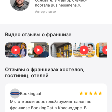
Основатель и автор бизнес-
портала Businessmens.ru
Автор статьи
Видео отзывы о франшизе
Тренерство в компании RentHouse
Алексей Замараев
Отзыв от Констант
Отзыв о
Отзывы о франшизах хостелов,
гостиниц, отелей
Bookingcat
Мы открыли зооотель&груминг салон по
франшизе BookingCat в Краснодаре. В