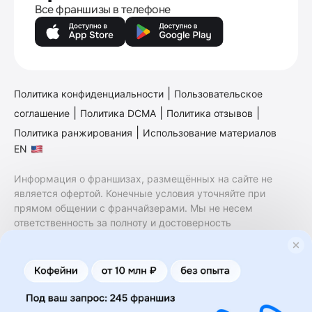
Все франшизы в телефоне
|
Политика конфиденциальности
Пользовательское
|
|
|
соглашение
Политика DCMA
Политика отзывов
|
Политика ранжирования
Использование материалов
EN
Информация о франшизах, размещённых на сайте не
является офертой. Конечные условия уточняйте при
прямом общении с франчайзерами. Мы не несем
ответственность за полноту и достоверность
содержащейся в них информации. Сайт не принадлежит
финансовой организации и на нем не оказываются
финансовые услуги. Заключение договоров
коммерческой концессии (франчайзинга) осуществляется
правообладателями/их представителями. Бизнесменс.ру
не является посредником или представителем