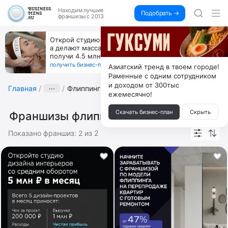
Находим
лучшие
Подобрать →
франшизы с 2013
Открой студию, где не колют и не режут,
а делают массаж лица руками и в первый же год
получи 4.5 млн
получить бизнес-план ↓
Азиатский тренд в твоем городе!
Раменные с одним сотрудником
и доходом от 300тыс
Главная
···
Флиппинг
ежемесячно!
Скачать бизнес-план
Скрыть
Франшизы флиппинга
Показано франшиз:
2
из
2