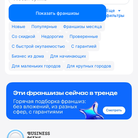
Еще
Показать франшизы
фильтры
Новые
Популярные
Франшизы месяца
Со скидкой
Недорогие
Проверенные
С быстрой окупаемостью
С гарантией
Бизнес из дома
Для начинающих
Для маленьких городов
Для крупных городов