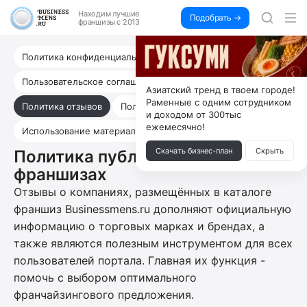
Находим
лучшие
Подобрать →
франшизы с 2013
Политика конфиденциальности
Пользовательское соглашение
DMCA
Азиатский тренд в твоем городе!
Раменные с одним сотрудником
Политика отзывов
Политика ранжирования
и доходом от 300тыс
ежемесячно!
Использование материалов
Скачать бизнес-план
Скрыть
Политика публикации отзывов о
франшизах
Отзывы о компаниях, размещённых в каталоге
франшиз Businessmens.ru дополняют официальную
информацию о торговых марках и брендах, а
также являются полезным инструментом для всех
пользователей портала. Главная их функция -
помочь с выбором оптимального
франчайзингового предложения.