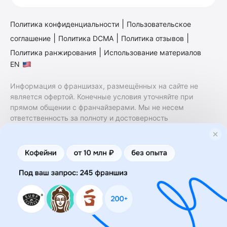
|
Политика конфиденциальности
Пользовательское
|
|
|
соглашение
Политика DCMA
Политика отзывов
|
Политика ранжирования
Использование материалов
EN
Информация о франшизах, размещённых на сайте не
является офертой. Конечные условия уточняйте при
прямом общении с франчайзерами. Мы не несем
ответственность за полноту и достоверность
содержащейся в них информации. Сайт не принадлежит
финансовой организации и на нем не оказываются
финансовые услуги. Заключение договоров
коммерческой концессии (франчайзинга) осуществляется
правообладателями/их представителями. Бизнесменс.ру
не является посредником или представителем
правообладателя и не несет ответственность за условия
предоставления франшизы и действия лиц,
осуществленные на основании информации, имеющейся
на сайте или полученной через него. За достоверность