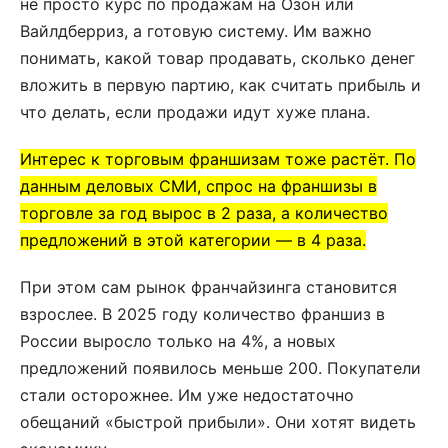
не просто курс по продажам на Озон или
Вайлдберриз, а готовую систему. Им важно
понимать, какой товар продавать, сколько денег
вложить в первую партию, как считать прибыль и
что делать, если продажи идут хуже плана.
Интерес к торговым франшизам тоже растёт. По
данным деловых СМИ, спрос на франшизы в
торговле за год вырос в 2 раза, а количество
предложений в этой категории — в 4 раза.
При этом сам рынок франчайзинга становится
взрослее. В 2025 году количество франшиз в
России выросло только на 4%, а новых
предложений появилось меньше 200. Покупатели
стали осторожнее. Им уже недостаточно
обещаний «быстрой прибыли». Они хотят видеть