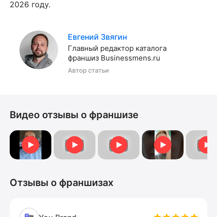
2026 году.
Евгений Звягин
Главный редактор каталога
франшиз Businessmens.ru
Автор статьи
Видео отзывы о франшизе
Отзыв о компании Рустама Гатауллина
Отзыв Бажуков Никита
Отзыв Богданович Владислав
Интерв
Отзыв от Татьяна
Отзывы о франшизах