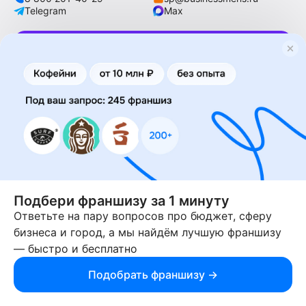
Telegram
Max
Категории франшиз
О франчайзинге
Франшизы
Статьи по франчайзингу
Отзывы
Франшиза это
Подбери франшизу за 1 минуту
Top List
Франчайзинг это
Ответьте на пару вопросов про бюджет, сферу
бизнеса и город, а мы найдём лучшую франшизу
По вложениям
Паушальный взнос это
— быстро и бесплатно
По новизне
Франчайзер это
По популярности
Франчайзи это
Подобрать франшизу →
Питание