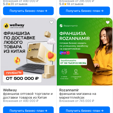
Вложения от 490 000 ₽
Вложения от 295 000 ₽
5.0
20 отзывов
5.0
18 отзывов
Получить бизнес-план
Получить бизнес-план
Wellway
Rozannamir
франшиза оптовой торговли и
франшиза магазина на
доставки товаров из Китая
маркетплейсах
Вложения от 490 000 ₽
Вложения от 745 000 ₽
Получить бизнес-план
Получить бизнес-план