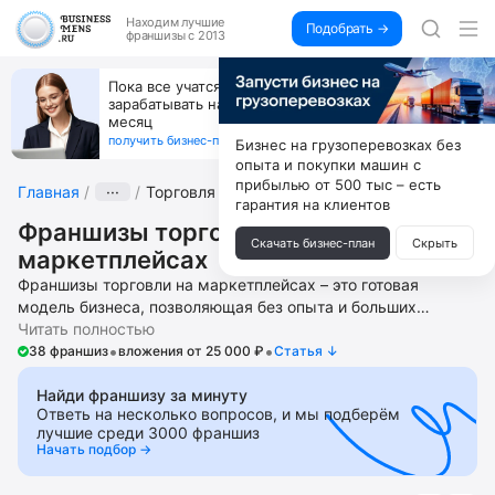
Находим
лучшие
Подобрать →
франшизы с 2013
Открой студию, где не колют и не режут,
ждый
а делают массаж лица руками и в первый же 
получи 4.5 млн
получить бизнес-план ↓
Бизнес на грузоперевозках без
опыта и покупки машин с
прибылью от 500 тыс – есть
Главная
···
Торговля на маркетплейсах
гарантия на клиентов
Франшизы торговли на
Скачать бизнес-план
Скрыть
маркетплейсах
Франшизы торговли на маркетплейсах – это готовая
модель бизнеса, позволяющая без опыта и больших
финансовых затрат быстро начать зарабатывать на
Читать полностью
•
•
маркетплейсах. Откройте интернет-магазин или пункт
38 франшиз
вложения от 25 000 ₽
Cтатья ↓
выдачи заказов. Получите помощь в запуске и ведении
бизнеса, подборе локации, контроле за ведением
Найди франшизу за минуту
Ответь на несколько вопросов, и мы подберём
ремонтных работ, поиске и обучении персонала,
лучшие среди 3000 франшиз
юридической регистрации, получении доступ к списку
Начать подбор →
поставщиков мебели и оборудования, разработанному
дизайн проекту помещения, настройке рекламной