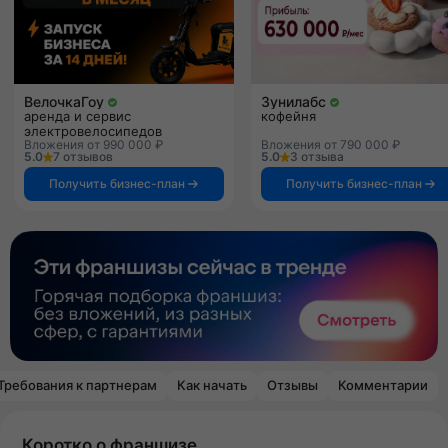
ВелочкаГоу
Зунилабс
аренда и сервис
кофейня
электровелосипедов
Вложения от 990 000 ₽
Вложения от 790 000 ₽
5.0
7 отзывов
5.0
3 отзыва
Получить бизнес-план
Получить бизнес-план
Требования к партнерам
Как начать
Отзывы
Комментарии
Коротко о франшизе