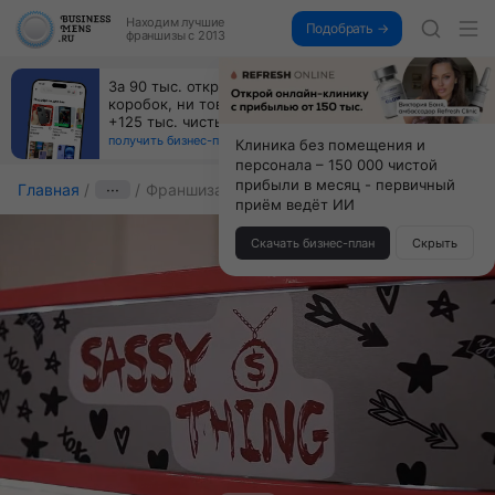
Находим
лучшие
Подобрать →
франшизы с 2013
За 90 тыс. открой магазин на Авито, дома ни
коробок, ни товара, ни склада, зато каждый месяц
+125 тыс. чистыми
получить бизнес-план ↓
Клиника без помещения и
персонала – 150 000 чистой
прибыли в месяц - первичный
Главная
···
Франшиза Sassy Thing
приём ведёт ИИ
Скачать бизнес-план
Скрыть