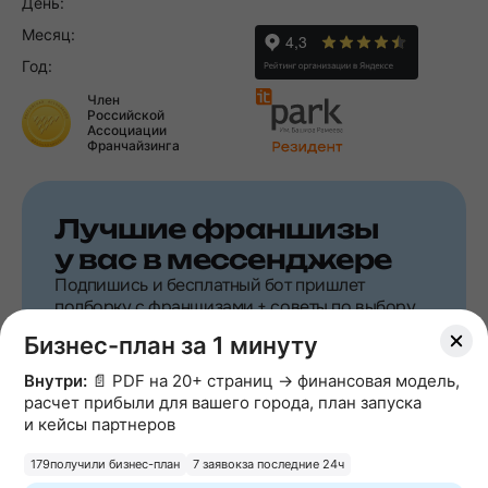
День:
Месяц:
Год:
Член
Российской
Ассоциации
Франчайзинга
Лучшие франшизы
у вас в мессенджере
Подпишись и бесплатный бот пришлет
подборку с франшизами + советы по выбору
Бизнес-план за 1 минуту
Telegram
Max
Внутри:
📄 PDF на 20+ страниц → финансовая модель,
расчет прибыли для вашего города, план запуска
и кейсы партнеров
Подпишитесь
179
получили бизнес-план
7 заявок
за последние 24ч
на рассылку