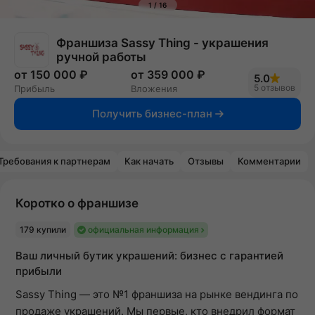
1
/
16
Франшиза Sassy Thing - украшения
ручной работы
от 150 000 ₽
от 359 000 ₽
5.0
5 отзывов
Прибыль
Вложения
Получить бизнес-план
Требования к партнерам
Как начать
Отзывы
Комментарии
Коротко о франшизе
179 купили
официальная информация
Ваш личный бутик украшений: бизнес с гарантией
прибыли
Sassy Thing — это №1 франшиза на рынке вендинга по
продаже украшений. Мы первые, кто внедрил формат