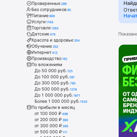
Найд
Проверенные
страте
289
Без сотрудников
Отве
85
высоки
Нача
Питание
669
питани
Услуги
1746
Торговля
1263
Показан
Детские
474
Красота и здоровье
354
Обучение
332
Интернет
412
Производство
162
По вложениям
До 50 000 руб.
123
До 100 000 руб.
291
До 300 000 руб.
785
До 500 000 руб.
1218
До 1 000 000 руб.
1871
Более 1 000 000 руб.
1533
По прибыли в месяц
от 100 000 ₽
498
от 200 000 ₽
390
от 300 000 ₽
265
от 500 000 ₽
111