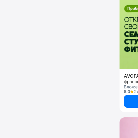
AVOF
франш
Вложе
5.0
2 