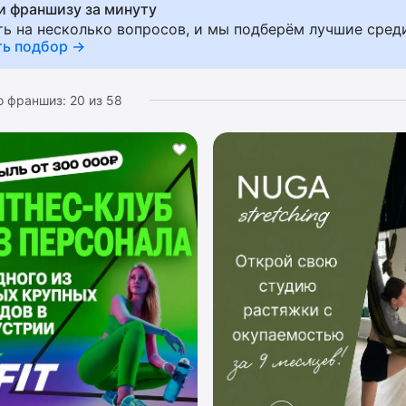
и франшизу за минуту
гии и материалам, CRM-системе управления бизнеса. В
ть на несколько вопросов, и мы подберём лучшие сред
м рейтингом и хорошими отзывами. Похожие категори
ть подбор →
е
,
товары для спорта
,
футбольные школы
,
школа балета
о франшиз:
20
из
58