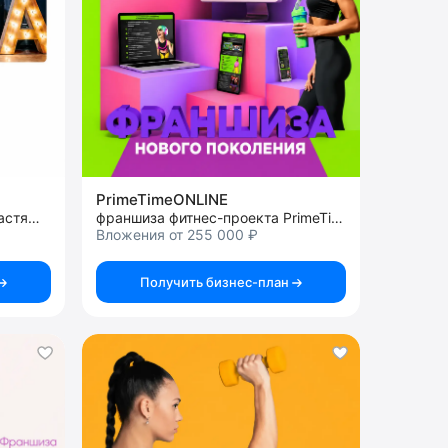
PrimeTimeONLINE
франшиза студий балета и растяжки
франшиза фитнес-проекта PrimeTime
Вложения от 255 000 ₽
Получить бизнес-план