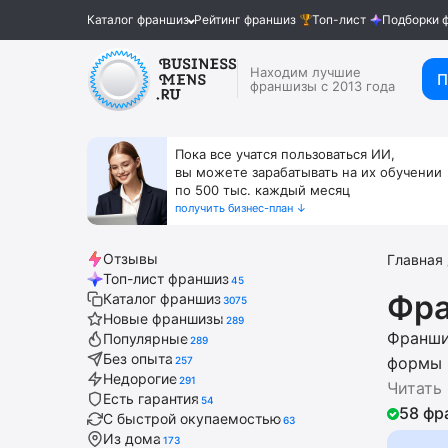
Каталог франшиз
Рейтинг франшиз
Топ-лист
Подборки 
Находим лучшие
П
франшизы с 2013 года
Пока все учатся пользоваться ИИ,
вы можете зарабатывать на их обучении
по 500 тыс. каждый месяц
получить бизнес-план ↓
Отзывы
Главная
Топ-лист франшиз
45
Фра
Каталог франшиз
3075
Новые франшизы
289
Франши
Популярные
289
Без опыта
формы 
257
Недорогие
291
растяжк
Читать
Есть гарантия
54
финанс
58 фр
С быстрой окупаемостью
63
персон
Из дома
173