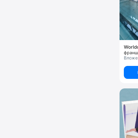
World
франш
Вложен