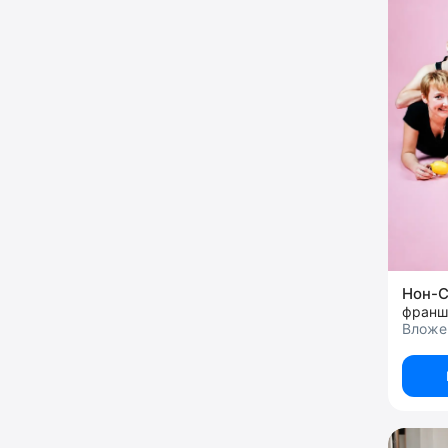
Нон-С
франш
Вложе