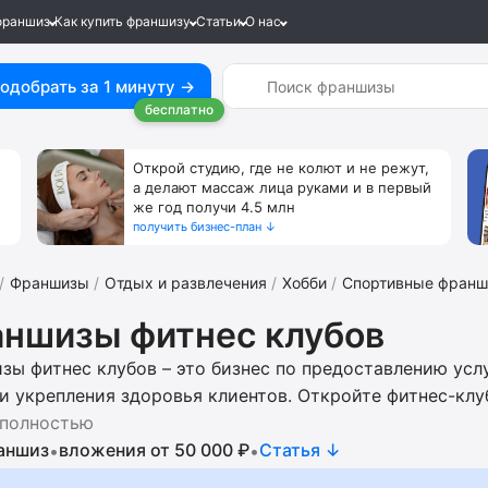
франшиз
Как купить франшизу
Статьи
О нас
одобрать за 1 минуту →
бесплатно
Открой студию, где не колют и не режут,
а делают массаж лица руками и в первый
же год получи 4.5 млн
получить бизнес-план ↓
Франшизы
Отдых и развлечения
Хобби
Спортивные фран
ншизы фитнес клубов
зы фитнес клубов – это бизнес по предоставлению усл
и укрепления здоровья клиентов. Откройте фитнес-клу
и, балета, танцев, йоги и джампинга. Получите помощь
 полностью
ового плана, маркетинговых и рекламных материалов, 
аншиз
вложения от 50 000 ₽
Cтатья ↓
•
•
ала доступ к спискам поставщиков спортивного обору