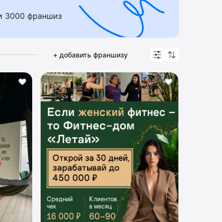
 подборку попадают популярные франшизы с
и 3000 франшиз
и:
бассейны и акварпарки
,
бокс
,
спортивное
,
школы танцев
.
+ добавить франшизу