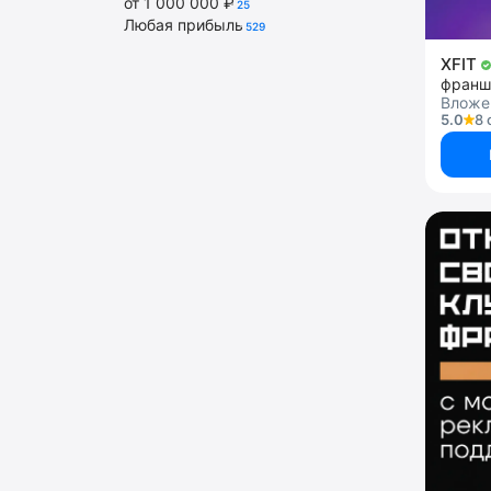
от 1 000 000 ₽
25
Любая прибыль
529
XFIT
франш
Вложен
5.0
8 