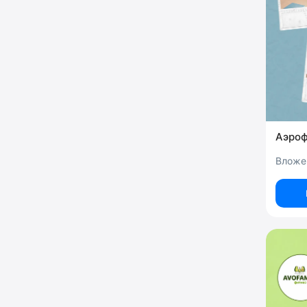
Аэроф
Вложе