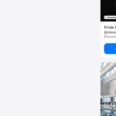
Pride 
франш
Вложен