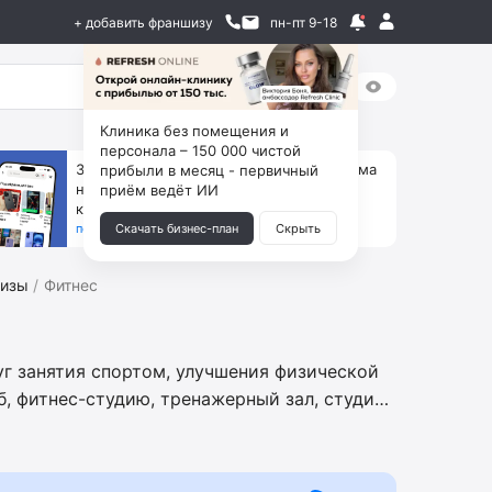
+ добавить франшизу
пн-пт 9-18
Клиника без помещения и
персонала – 150 000 чистой
За 90 тыс. открой магазин на Авито, дома
прибыли в месяц - первичный
ни коробок, ни товара, ни склада, зато
приём ведёт ИИ
каждый месяц +125 тыс. чистыми
получить бизнес-план ↓
Скачать бизнес-план
Скрыть
шизы
Фитнес
уг занятия спортом, улучшения физической
б, фитнес-студию, тренажерный зал, студию
 в запуске и ведении бизнеса, разработке
поиске локации, подборе и обучении
дования, разработанной маркетинговой