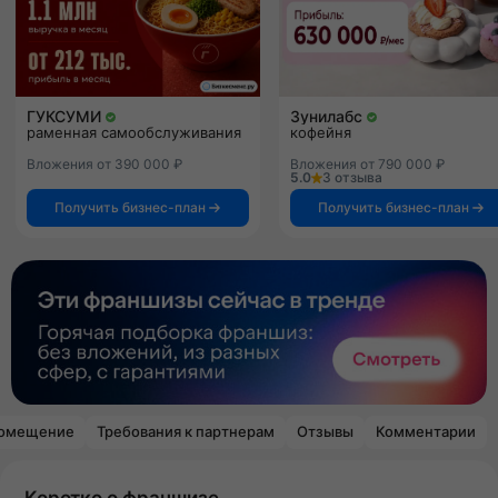
ГУКСУМИ
Зунилабс
раменная самообслуживания
кофейня
Вложения от 390 000 ₽
Вложения от 790 000 ₽
5.0
3 отзыва
Получить бизнес-план
Получить бизнес-план
омещение
Требования к партнерам
Отзывы
Комментарии
Коротко о франшизе