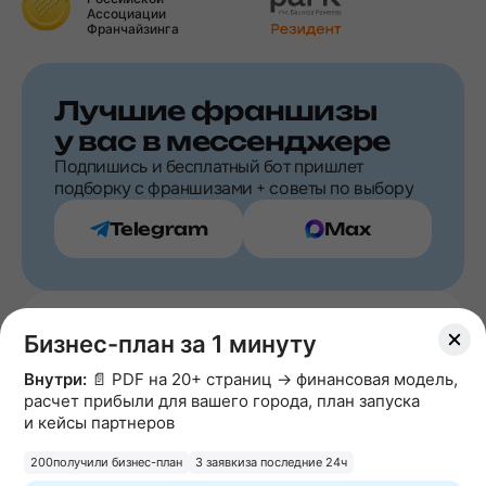
Ассоциации
Франчайзинга
Лучшие франшизы
у вас в мессенджере
Подпишись и бесплатный бот пришлет
подборку с франшизами + советы по выбору
Telegram
Max
Подпишитесь
Бизнес-план за 1 минуту
на рассылку
Внутри:
📄 PDF на 20+ страниц → финансовая модель,
расчет прибыли для вашего города, план запуска
и кейсы партнеров
200
получили бизнес-план
3 заявки
за последние 24ч
Подписаться