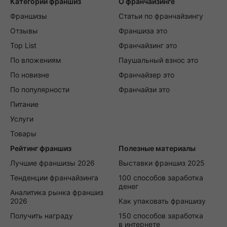
Категории франшиз
О франчайзинге
Франшизы
Статьи по франчайзингу
Отзывы
Франшиза это
Top List
Франчайзинг это
По вложениям
Паушальный взнос это
По новизне
Франчайзер это
По популярности
Франчайзи это
Питание
Услуги
Товары
Рейтинг франшиз
Полезные материалы
Лучшие франшизы 2026
Выставки франшиз 2025
Тенденции франчайзинга
100 способов заработка
денег
Аналитика рынка франшиз
2026
Как упаковать франшизу
Получить награду
150 способов заработка
в интернете