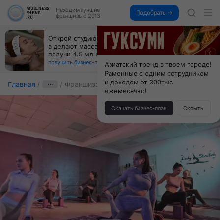
Находим
лучшие
Подобрать →
франшизы с 2013
За 90 тыс. открой магазин на Авито, дома ни
коробок, ни товара, ни склада, зато каждый месяц
+125 тыс. чистыми
получить бизнес-план ↓
Азиатский тренд в твоем городе!
Раменные с одним сотрудником
и доходом от 300тыс
Главная
···
Франшиза Lady Stretch
ежемесячно!
Скачать бизнес-план
Скрыть