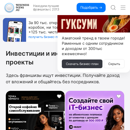
Находим
лучшие
Подобрать →
франшизы с 2013
Пока все учатся пользоваться ИИ, вы можете
зарабатывать на их обучении по 500 тыс. каждый
месяц
получить бизнес-план ↓
Азиатский тренд в твоем городе!
Раменные с одним сотрудником
и доходом от 300тыс
Инвестиции и инвестиционные
ежемесячно!
проекты
Скачать бизнес-план
Скрыть
Здесь франшизы ищут инвестиции. Получайте доход
от вложений и общайтесь без посредников.