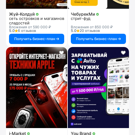
Жуй-Колдуй
ЧебурекМи
сеть островков и магазинов
стрит-фуд
сладостей
Вложения от 590 000 ₽
Вложения от 850 000 ₽
5.0
6 отзывов
5.0
20 отзывов
Получить бизнес-план
Получить бизнес-план
i‑Market
You Brand