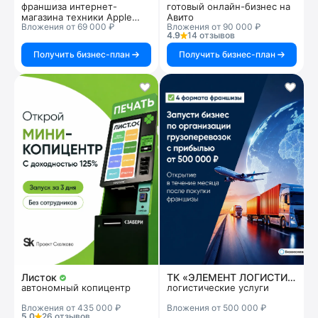
франшиза интернет-
готовый онлайн-бизнес на
магазина техники Apple
Авито
Вложения от 69 000 ₽
Вложения от 90 000 ₽
под ключ
4.9
14 отзывов
Получить бизнес-план
Получить бизнес-план
Листок
ТК «ЭЛЕМЕНТ ЛОГИСТИК»
автономный копицентр
логистические услуги
Вложения от 435 000 ₽
Вложения от 500 000 ₽
5.0
26 отзывов