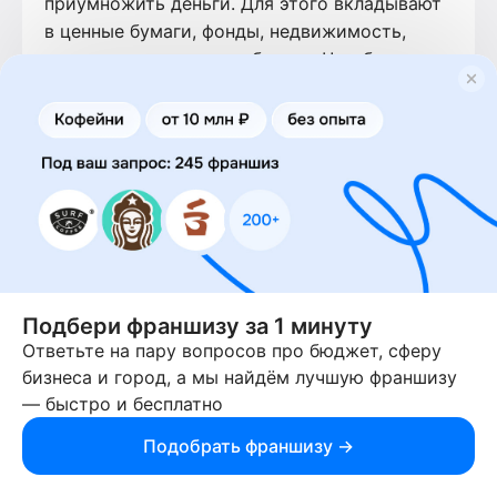
приумножить деньги. Для этого вкладывают
в ценные бумаги, фонды, недвижимость,
драгоценные металлы, бизнес. Чем больше
доходность инструмента инвестиций, тем
больше риски. Начать инвестировать может
любой взрослый человек. С любой суммы.
Акции некоторых компаний стоят дёшево. А
для инвестиций в недвижимость и бизнес
потребуются большие суммы. Инвестировать
в бизнес можно как на этапах бизнес-плана,
так и в действующие фирмы с прибылью,
которым нужны деньги для развития.
Подбери франшизу за 1 минуту
Ответьте на пару вопросов про бюджет, сферу
бизнеса и город, а мы найдём лучшую франшизу
— быстро и бесплатно
Подобрать франшизу →