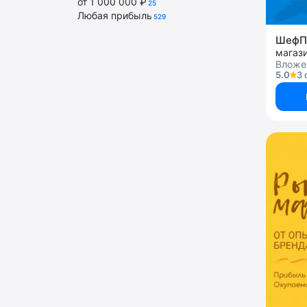
от 1 000 000 ₽
25
Любая прибыль
529
ШефП
Вложен
5.0
3 