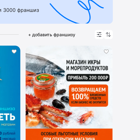
, CRM-системе управления бизнеса. В
и 3000 франшиз
орошими отзывами, а также куда
+ добавить франшизу