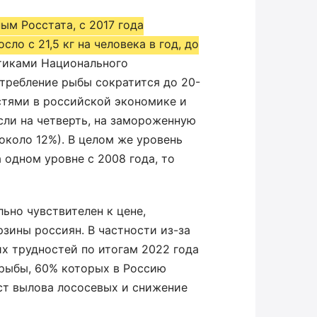
ым Росстата, с 2017 года
ло с 21,5 кг на человека в год, до
тиками Национального
отребление рыбы сократится до 20-
остями в российской экономике и
сли на четверть, на замороженную
около 12%). В целом же уровень
одном уровне с 2008 года, то
ьно чувствителен к цене,
зины россиян. В частности из-за
х трудностей по итогам 2022 года
рыбы, 60% которых в Россию
ст вылова лососевых и снижение