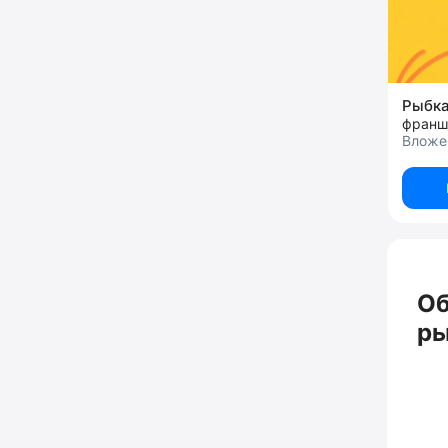
Рыбка
франш
Вложе
Об
ры