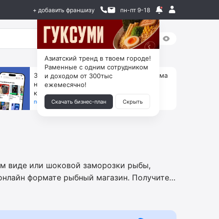
+ добавить франшизу
пн-пт 9-18
Азиатский тренд в твоем городе!
Раменные с одним сотрудником
За 90 тыс. открой магазин на Авито, дома
и доходом от 300тыс
ни коробок, ни товара, ни склада, зато
ежемесячно!
каждый месяц +125 тыс. чистыми
получить бизнес-план ↓
Скачать бизнес-план
Скрыть
ем виде или шоковой заморозки рыбы,
онлайн формате рыбный магазин. Получите
е и обучении персонала, юридической
доступ к списку поставщиков оборудования,
ройке рекламной компании