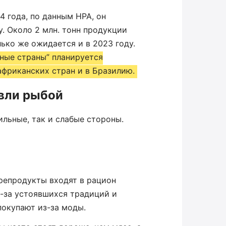
4 года, по данным НРА, он
у. Около 2 млн. тонн продукции
ько же ожидается и в 2023 году.
ные страны” планируется
африканских стран и в Бразилию.
вли рыбой
льные, так и слабые стороны.
репродукты входят в рацион
з-за устоявшихся традиций и
покупают из-за моды.