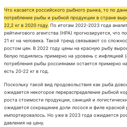
Что касается российского рыбного рынка, то по данн
потребление рыбы и рыбной продукции в стране вырос
22,2 кг в 2020 году.
По итогам 2022-2023 года анали
рейтингового агентства (НРА) прогнозируется, что п
21 кг на человека. Такой тренд связывают со сложн
ростом цен. В 2022 году цены на красную рыбу выро
белую поднялись примерно на уровень с инфляцией (
потребления рыбы россиянами остается примерно на 
есть 20-22 кг в год.
Поскольку такой вид продовольствия как рыба довол
ожидается некоторое перераспределение рыбной кор
роста стоимости продукции, санкций и логистически
ожидается сокращение доли лосося и филе красной 
импортировалось. Но уже в 2023 года ожидается ро
давления на цену.