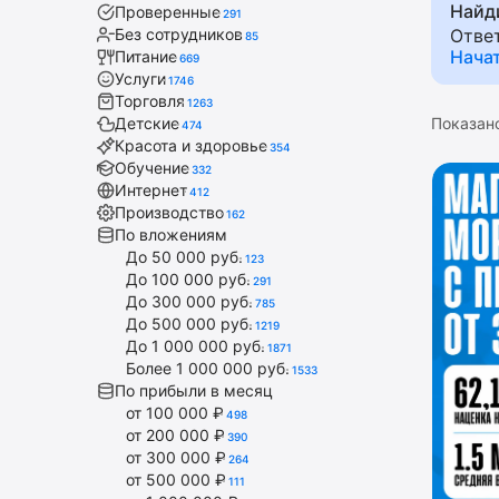
Найд
Проверенные
(линдо
291
Без сотрудников
Отве
85
подбор
Нача
Питание
669
посетит
Услуги
1746
Торговля
1263
Показан
Детские
474
Красота и здоровье
354
Обучение
332
Интернет
412
Производство
162
По вложениям
До 50 000 руб.
123
До 100 000 руб.
291
До 300 000 руб.
785
До 500 000 руб.
1219
До 1 000 000 руб.
1871
Более 1 000 000 руб.
1533
По прибыли в месяц
от 100 000 ₽
498
от 200 000 ₽
390
от 300 000 ₽
264
от 500 000 ₽
111