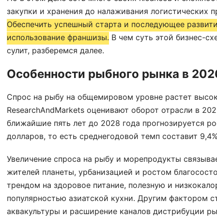
закупки и хранения до налаживания логистических 
Обеспечить успешный старта и последующее развит
использование франшизы.
В чем суть этой бизнес-сх
сулит, разберемся далее.
Особенности рыбного рынка в 202
Спрос на рыбу на общемировом уровне растет высок
ResearchAndMarkets оценивают оборот отрасли в 2023
ближайшие пять лет до 2028 года прогнозируется ро
долларов, то есть среднегодовой темп составит 9,4
Увеличение спроса на рыбу и морепродукты связыва
жителей планеты, урбанизацией и ростом благососто
трендом на здоровое питание, полезную и низкокало
популярностью азиатской кухни. Другим фактором ст
аквакультуры и расширение каналов дистрибуции ры