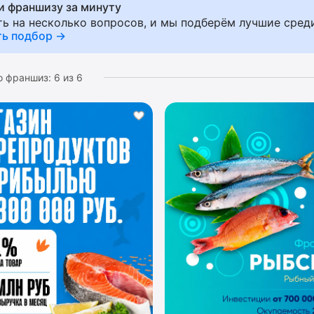
и франшизу за минуту
генерации), разработанному дизайн-проекту помещения
ть на несколько вопросов, и мы подберём лучшие сред
ку лучших попадают франшизы с высоким рейтингом, х
ть подбор →
ели часто заходят.
о франшиз:
6
из
6