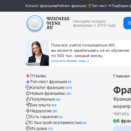
Каталог франшиз
Рейтинг франшиз
Топ-лист
Подборки 
Находим лучшие
П
франшизы с 2013 года
Пока все учатся пользоваться ИИ,
вы можете зарабатывать на их обучении
по 500 тыс. каждый месяц
получить бизнес-план ↓
Отзывы
Главная
Топ-лист франшиз
45
Фра
Каталог франшиз
3075
Новые франшизы
291
Франши
Популярные
291
Без опыта
морепр
259
Недорогие
291
помощь
Читать
Есть гарантия
54
регист
6 фра
С быстрой окупаемостью
63
разраб
Из дома
173