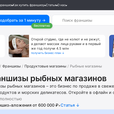
франшиз
Как купить франшизу
Статьи
О нас
одобрать за 1 минуту →
бесплатно
Открой студию, где не колют и не режут,
а делают массаж лица руками и в первый
же год получи 4.5 млн
получить бизнес-план ↓
Франшизы
Продуктовые магазины
Рыбные магазины
ншизы рыбных магазинов
зы рыбных магазинов – это бизнес по продаже в свеж
одуктов и морских деликатесов. Откройте в офлайн и 
 в запуске и ведении бизнеса, подборе локации, поиск
 полностью
рации, поиске клиентов, формировании ассортимента, 
ншиз
вложения от 600 000 ₽
Cтатья ↓
•
•
отанной маркетинговой стратегии и материалам, наст