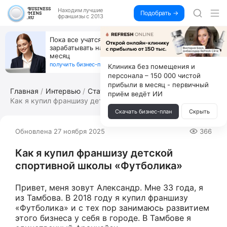
Находим
лучшие
Подобрать →
франшизы с 2013
Открой студию, где не колют и не режут,
а делают массаж лица руками и в первый же год
получи 4.5 млн
получить бизнес-план ↓
Клиника без помещения и
персонала – 150 000 чистой
прибыли в месяц - первичный
Главная
Интервью
Статьи по франчайзингу
приём ведёт ИИ
Как я купил франшизу детской спортивн...
Скачать бизнес-план
Скрыть
Обновлена 27 ноября 2025
366
Как я купил франшизу детской
спортивной школы «Футболика»
Привет, меня зовут Александр. Мне 33 года, я
из Тамбова. В 2018 году я купил франшизу
«Футболика» и с тех пор занимаюсь развитием
этого бизнеса у себя в городе. В Тамбове я