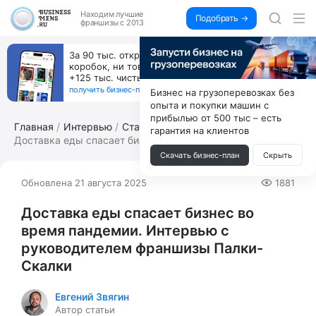
Находим
лучшие
Подобрать →
франшизы с 2013
За 90 тыс. открой магазин на Авито, дома ни
коробок, ни товара, ни склада, зато каждый месяц
+125 тыс. чистыми
получить бизнес-план ↓
Бизнес на грузоперевозках без
опыта и покупки машин с
прибылью от 500 тыс – есть
Главная
Интервью
Статьи по франчайзингу
гарантия на клиентов
Доставка еды спасает бизнес во время ...
Скачать бизнес-план
Скрыть
Обновлена 21 августа 2025
1881
Доставка еды спасает бизнес во
время пандемии. Интервью с
руководителем франшизы Палки-
Скалки
Евгений Звягин
Автор статьи