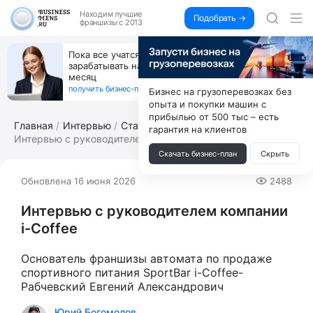
Находим
лучшие
Подобрать →
франшизы с 2013
Пока все учатся пользоваться ИИ, вы можете
зарабатывать на их обучении по 500 тыс. каждый
месяц
получить бизнес-план ↓
Бизнес на грузоперевозках без
опыта и покупки машин с
прибылью от 500 тыс – есть
Главная
Интервью
Статьи по франчайзингу
гарантия на клиентов
Интервью с руководителем компании i-C...
Скачать бизнес-план
Скрыть
Обновлена 16 июня 2026
2488
Интервью с руководителем компании
i-Coffee
Основатель франшизы автомата по продаже
спортивного питания SportBar i-Coffee-
Рабчевский Евгений Александрович
Юрий Богомолов