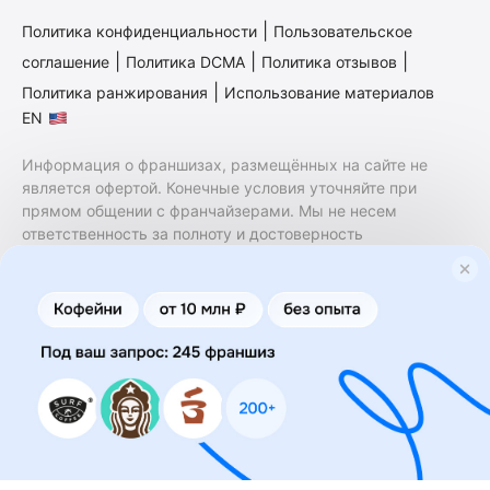
|
Политика конфиденциальности
Пользовательское
|
|
|
соглашение
Политика DCMA
Политика отзывов
|
Политика ранжирования
Использование материалов
EN
Информация о франшизах, размещённых на сайте не
является офертой. Конечные условия уточняйте при
прямом общении с франчайзерами. Мы не несем
ответственность за полноту и достоверность
содержащейся в них информации. Сайт не принадлежит
финансовой организации и на нем не оказываются
финансовые услуги. Заключение договоров
коммерческой концессии (франчайзинга) осуществляется
правообладателями/их представителями. Бизнесменс.ру
не является посредником или представителем
правообладателя и не несет ответственность за условия
предоставления франшизы и действия лиц,
осуществленные на основании информации, имеющейся
на сайте или полученной через него. За достоверность
предоставленной информации несет ответственность