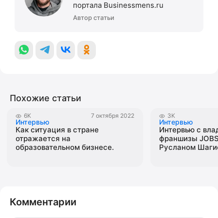
портала Businessmens.ru
Автор статьи
Похожие статьи
6K
7 октября 2022
3K
Интервью
Интервью
Как ситуация в стране
Интервью с вл
отражается на
франшизы JOB
образовательном бизнесе.
Русланом Шаг
Интервью с Яной Прохоровой –
основателем франшизы
«Тинейджер на миллион»
Комментарии