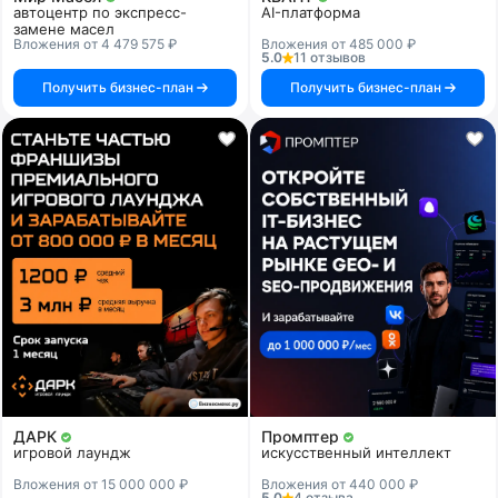
автоцентр по экспресс-
AI-платформа
замене масел
Вложения от 4 479 575 ₽
Вложения от 485 000 ₽
5.0
11 отзывов
Получить бизнес-план
Получить бизнес-план
ДАРК
Промптер
игровой лаундж
искусственный интеллект
Вложения от 15 000 000 ₽
Вложения от 440 000 ₽
5.0
4 отзыва