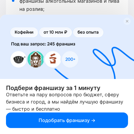
франшизы алкогольных магазинов и пива
на розлив;
франшизы аптек;
франшизы пекарен;
франшизы магазинов одежды.
Здесь наибольший интерес вызывают
франшизы (и если таковой нет, то прочие
предложения о сотрудничестве) от
крупнейших федеральных сетей, которые
Подбери франшизу за 1 минуту
чаще всего попадаются на глаза жителям
Ответьте на пару вопросов про бюджет, сферу
российских городов: FixPrice, “Красное и
бизнеса и город, а мы найдём лучшую франшизу
Белое”, “Пятерочка” и другие.
— быстро и бесплатно
3. Франшизы общественного питания
Подобрать франшизу →
Общественное питание - другой