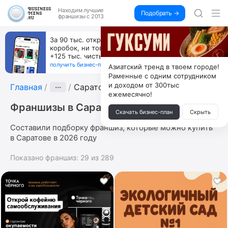
Находим
лучшие
Подобрать →
франшизы с 2013
Пока все учатся пользоваться ИИ, вы можете
зарабатывать на их обучении по 500 тыс. каждый
месяц
получить бизнес-план ↓
Азиатский тренд в твоем городе!
Раменные с одним сотрудником
и доходом от 300тыс
Главная
···
Саратов
ежемесячно!
Франшизы в Саратове
Скачать бизнес-план
Скрыть
Составили подборку франшиз, которые можно купить
в Саратове в 2026 году
Показано франшиз:
29
из
289