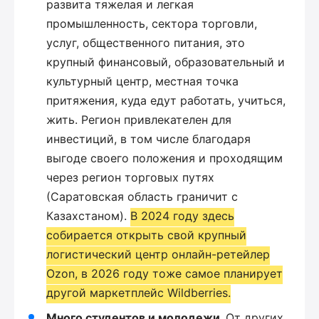
развита тяжелая и легкая
промышленность, сектора торговли,
услуг, общественного питания, это
крупный финансовый, образовательный и
культурный центр, местная точка
притяжения, куда едут работать, учиться,
жить. Регион привлекателен для
инвестиций, в том числе благодаря
выгоде своего положения и проходящим
через регион торговых путях
(Саратовская область граничит с
Казахстаном).
В 2024 году здесь
собирается открыть свой крупный
логистический центр онлайн-ретейлер
Ozon, в 2026 году тоже самое планирует
другой маркетплейс Wildberries.
Много студентов и молодежи.
От других