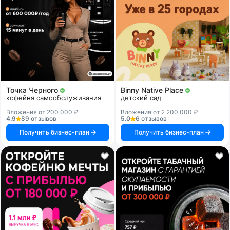
Точка Черного
Binny Native Place
кофейня самообслуживания
детский сад
Вложения от 200 000 ₽
Вложения от 2 200 000 ₽
4.9
89 отзывов
5.0
6 отзывов
Получить бизнес-план
Получить бизнес-план