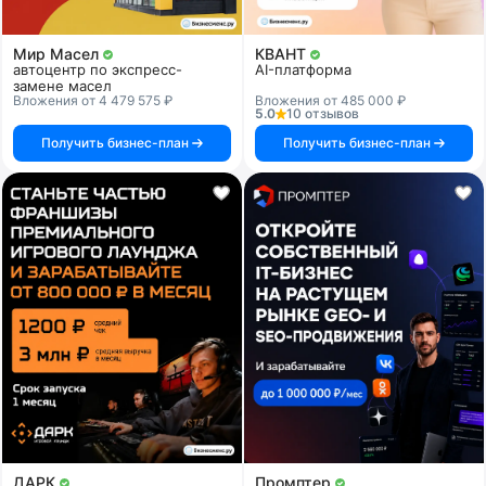
Мир Масел
КВАНТ
автоцентр по экспресс-
AI-платформа
замене масел
Вложения от 4 479 575 ₽
Вложения от 485 000 ₽
5.0
10 отзывов
Получить бизнес-план
Получить бизнес-план
ДАРК
Промптер