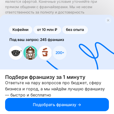
является офертой. Конечные условия уточняйте при
прямом общении с франчайзерами. Мы не несем
ответственность за полноту и достоверность
содержащейся в них информации. Сайт не принадлежит
финансовой организации и на нем не оказываются
финансовые услуги. Заключение договоров
коммерческой концессии (франчайзинга) осуществляется
правообладателями/их представителями. Бизнесменс.ру
не является посредником или представителем
правообладателя и не несет ответственность за условия
предоставления франшизы и действия лиц,
осуществленные на основании информации, имеющейся
на сайте или полученной через него. За достоверность
предоставленной информации несет ответственность
правообладатель.
Подбери франшизу за 1 минуту
Ответьте на пару вопросов про бюджет, сферу
© 2013-2026 Бизнесменс.ру. ИП Богомолов Ю. А. ИНН
бизнеса и город, а мы найдём лучшую франшизу
166109472099 ОГРН 1315169000030181.
— быстро и бесплатно
При использовании материалов гиперссылка на businessmens.ru
обязательна. 12+
Подобрать франшизу →