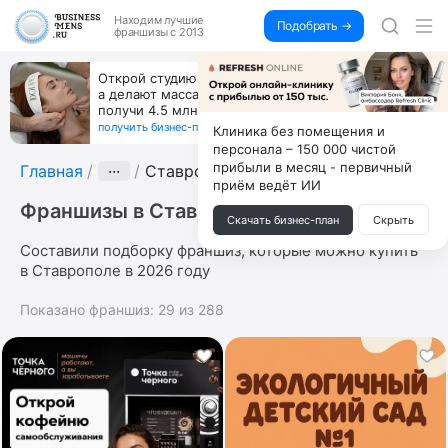
Находим
лучшие
Подобрать →
франшизы с 2013
Открой студию, где не колют и не режут,
а делают массаж лица руками и в первый же год
получи 4.5 млн
получить бизнес-план ↓
Клиника без помещения и
персонала – 150 000 чистой
прибыли в месяц - первичный
Главная
···
Ставрополь
приём ведёт ИИ
Франшизы в Ставрополе
Скачать бизнес-план
Скрыть
Составили подборку франшиз, которые можно купить
в Ставрополе в 2026 году
Показано франшиз:
29
из
288