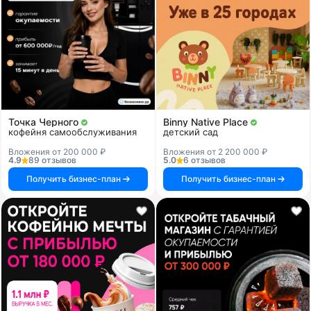
Точка Черного
Binny Native Place
кофейня самообслуживания
детский сад
Вложения от 200 000 ₽
Вложения от 2 200 000 ₽
4.9
89 отзывов
5.0
6 отзывов
Получить бизнес-план
Получить бизнес-план