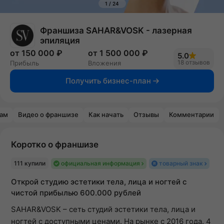
1
/
24
Франшиза SAHAR&VOSK - лазерная
эпиляция
от 150 000 ₽
от 1 500 000 ₽
5.0
18 отзывов
Прибыль
Вложения
Получить бизнес-план
рам
Видео о франшизе
Как начать
Отзывы
Комментарии
Коротко о франшизе
111 купили
официальная информация
товарный знак
Открой студию эстетики тела, лица и ногтей с
чистой прибылью 600.000 рублей
SAHAR&VOSK – сеть студий эстетики тела, лица и
ногтей с доступными ценами. На рынке с 2016 года. 4