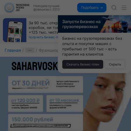
Находим
лучшие
Подобрать →
франшизы с 2013
За 90 тыс. открой магазин на Авито, дома ни
коробок, ни товара, ни склада, зато каждый месяц
+125 тыс. чистыми
получить бизнес-план ↓
Бизнес на грузоперевозках без
опыта и покупки машин с
прибылью от 500 тыс – есть
Главная
···
Франшиза SAHAR&VOSK
гарантия на клиентов
Скачать бизнес-план
Скрыть