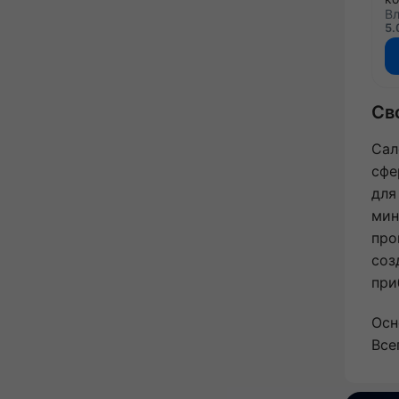
Вл
5.
Св
Сал
сфе
для
мин
про
соз
при
Осн
Все