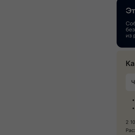
Ка
Ч
2 1
Рас