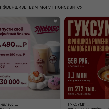
и франшизы вам могут понравится
Зунилабс
ГУКСУМИ
офейня
раменная самообслужи