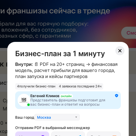
Бизнес-план за 1 минуту
к вы будете зарабатывать
Внутри:
📄 PDF на 20+ страниц → финансовая
модель, расчет прибыли для вашего города,
план запуска и кейсы партнеров
истая прибыль: 180 000 - 450 000 ₽ в месяц
4
получили бизнес-план
4 заявки
за последние 24ч
Евгений Климов
онлайн
Средний чек салона – 2 100 рублей
Представитель франшизы подготовит для
вас бизнес-план и ответит на вопросы
Минимальное количество клиентов в месяц – 800
Ваш город
Москва
00 * 800 = 1 680 000 рублей
Отправим PDF в выбранный мессенджер
ходы: