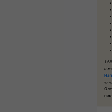
1 6
в м
Нап
(клик
Ост
нео