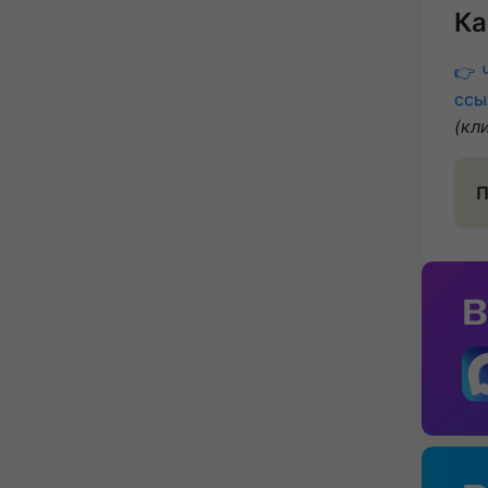
Ка
👉 
ссы
(кл
П