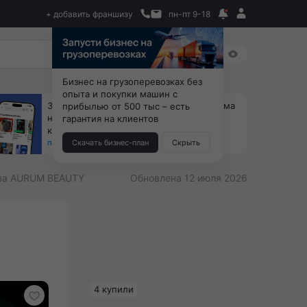
+ добавить франшизу
пн-пт 9-18
Бизнес на грузоперевозках без
опыта и покупки машин с
За 90 тыс. открой магазин на Авито, дома
прибылью от 500 тыс – есть
ни коробок, ни товара, ни склада, зато
гарантия на клиентов
каждый месяц +125 тыс. чистыми
получить бизнес-план ↓
Скачать бизнес-план
Скрыть
за AURUM BEAUTY
Обновлена 12 июля 2026
4 купили