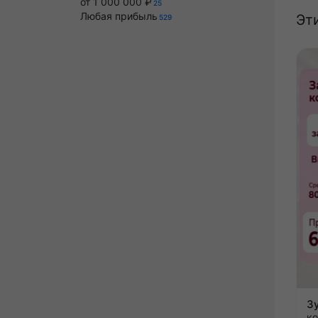
от 1 000 000 ₽
25
Любая прибыль
Эт
529
к