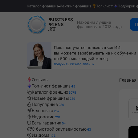
Каталог франшиз
Рейтинг франшиз
Топ-лист
Подборки 
Находим лучшие
П
франшизы с 2013 года
Пока все учатся пользоваться ИИ,
вы можете зарабатывать на их обучении
по 500 тыс. каждый месяц
получить бизнес-план ↓
Отзывы
Главная
Топ-лист франшиз
45
Каталог франшиз
3075
Новые франшизы
289
Популярные
289
Без опыта
257
Недорогие
291
Есть гарантия
54
С быстрой окупаемостью
63
Из дома
173