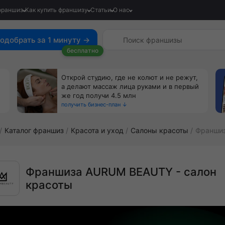
франшиз
Как купить франшизу
Статьи
О нас
одобрать за 1 минуту →
бесплатно
Открой студию, где не колют и не режут,
а делают массаж лица руками и в первый
же год получи 4.5 млн
получить бизнес-план ↓
Каталог франшиз
Красота и уход
Салоны красоты
Франши
Франшиза AURUM BEAUTY - салон
красоты