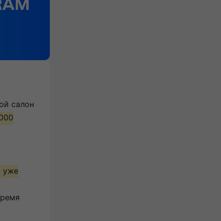
ой салон
 000
м уже
время