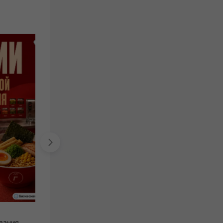
Жуй-Колдуй
вания
сеть островков и магазинов сладостей