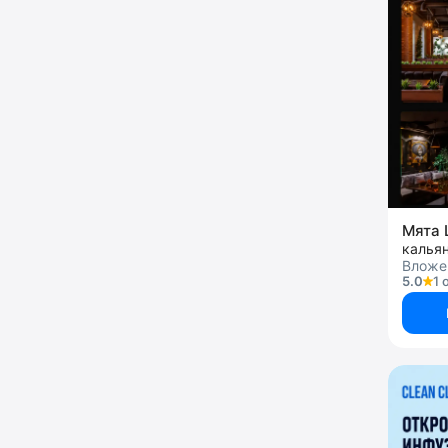
Мята 
калья
Вложен
5.0
1 