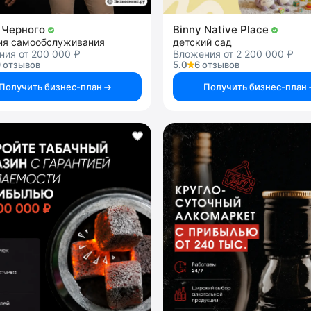
 Черного
Binny Native Place
ня самообслуживания
детский сад
ния от 200 000 ₽
Вложения от 2 200 000 ₽
 отзывов
5.0
6 отзывов
Получить бизнес-план
Получить бизнес-план