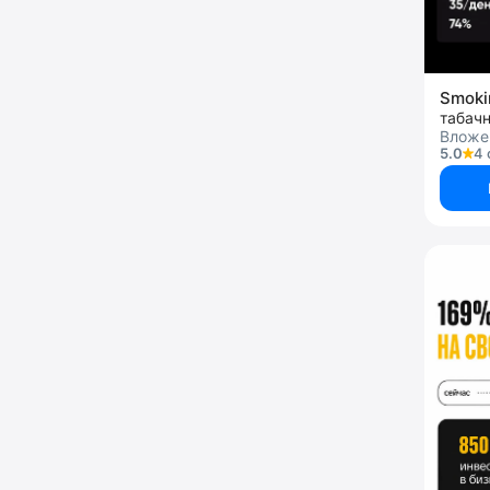
Smoki
табач
Вложе
5.0
4 