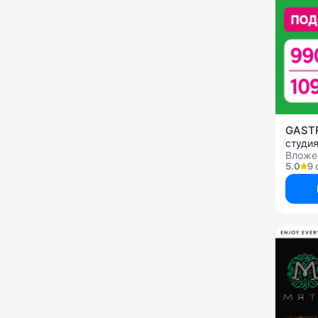
GAS
студи
Вложен
5.0
9 