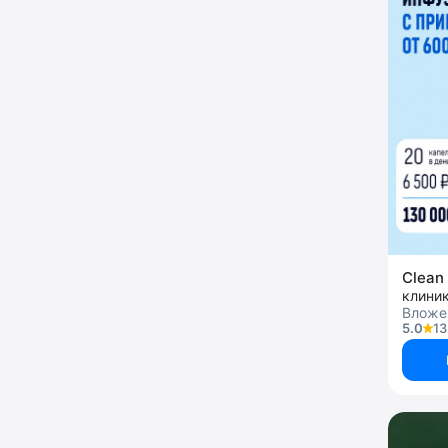
Clean 
клини
Вложен
5.0
13