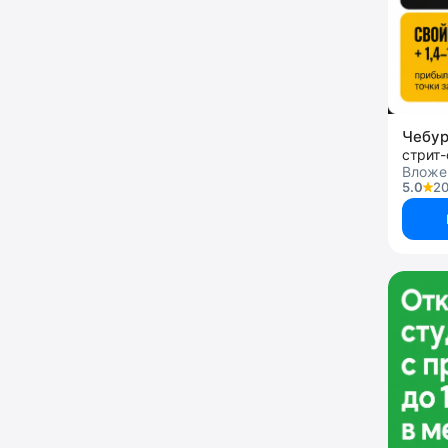
Чебу
стрит
Вложе
5.0
20