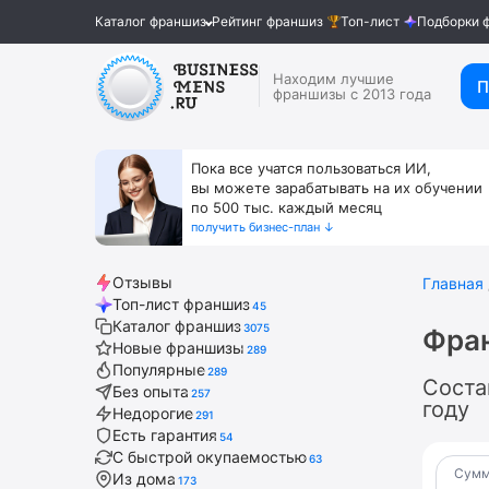
Каталог франшиз
Рейтинг франшиз
Топ-лист
Подборки 
Находим лучшие
П
франшизы с 2013 года
Пока все учатся пользоваться ИИ,
вы можете зарабатывать на их обучении
по 500 тыс. каждый месяц
получить бизнес-план ↓
Отзывы
Главная
Топ-лист франшиз
45
Каталог франшиз
3075
Фран
Новые франшизы
289
Популярные
289
Соста
Без опыта
257
году
Недорогие
291
Есть гарантия
54
С быстрой окупаемостью
63
Сумм
Из дома
173