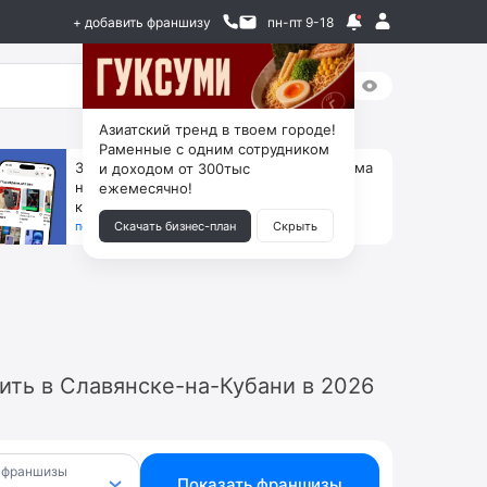
+ добавить франшизу
пн-пт 9-18
Азиатский тренд в твоем городе!
Раменные с одним сотрудником
За 90 тыс. открой магазин на Авито, дома
и доходом от 300тыс
ни коробок, ни товара, ни склада, зато
ежемесячно!
каждый месяц +125 тыс. чистыми
получить бизнес-план ↓
Скачать бизнес-план
Скрыть
ить в Славянске-на-Кубани в 2026
 франшизы
Показать франшизы