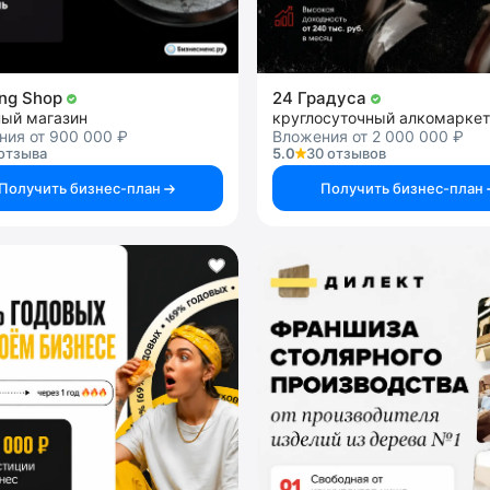
ng Shop
24 Градуса
ный магазин
круглосуточный алкомаркет
ния от 900 000 ₽
Вложения от 2 000 000 ₽
отзыва
5.0
30 отзывов
Получить бизнес-план
Получить бизнес-план