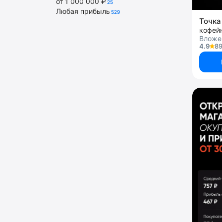
от 1 000 000 ₽
25
Любая прибыль
529
Точка
кофей
Вложе
4.9
89