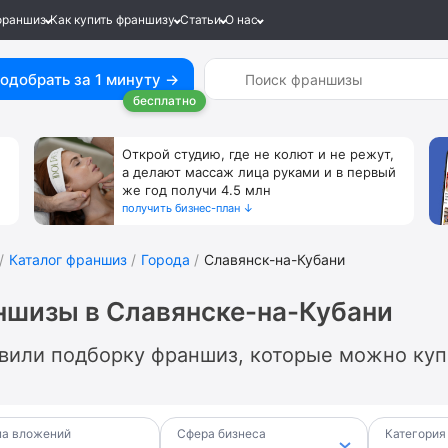
франшиз
Как купить франшизу
Статьи
О нас
одобрать за 1 минуту →
бесплатно
Открой студию, где не колют и не режут,
а делают массаж лица руками и в первый
же год получи 4.5 млн
получить бизнес-план ↓
Каталог франшиз
Города
Славянск-на-Кубани
шизы в Славянске-на-Кубани
вили подборку франшиз, которые можно куп
а вложений
Сфера бизнеса
Категория