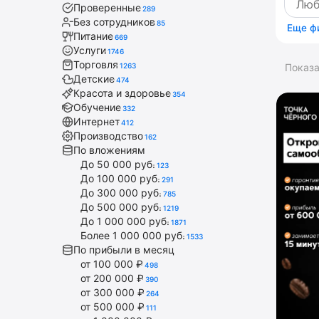
Проверенные
289
Без сотрудников
85
Еще ф
Питание
669
Услуги
1746
Торговля
1263
Показ
Детские
474
Красота и здоровье
354
Обучение
332
Интернет
412
Производство
162
По вложениям
До 50 000 руб.
123
До 100 000 руб.
291
До 300 000 руб.
785
До 500 000 руб.
1219
До 1 000 000 руб.
1871
Более 1 000 000 руб.
1533
По прибыли в месяц
от 100 000 ₽
498
от 200 000 ₽
390
от 300 000 ₽
264
от 500 000 ₽
111