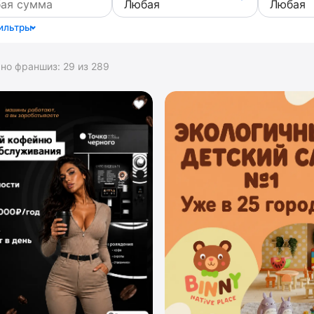
ильтры
ано франшиз:
29
из
289