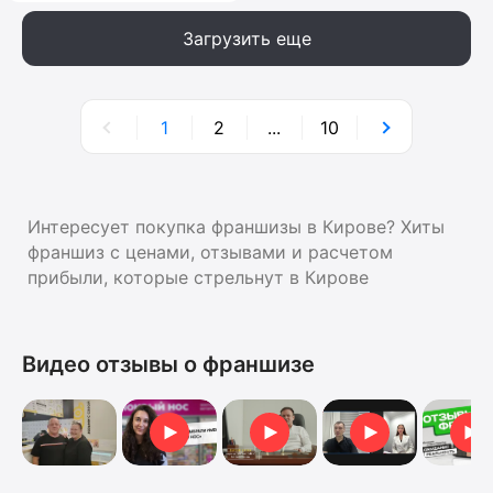
Загрузить еще
1
2
...
10
Интересует покупка франшизы в Кирове? Хиты
франшиз с ценами, отзывами и расчетом
прибыли, которые стрельнут в Кирове
Видео отзывы о франшизе
Видеоотзыв от Оль
Видеоо
Отзыв от Анна
Отзыв о франшизе