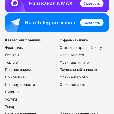
Категории франшиз
О франчайзинге
Франшизы
Статьи по франчайзингу
Отзывы
Франшиза это
Top List
Франчайзинг это
По вложениям
Паушальный взнос это
По новизне
Франчайзер это
По популярности
Франчайзи это
Питание
Услуги
Товары
Рейтинг франшиз
Полезные материалы