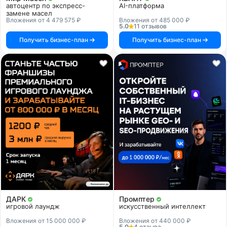
автоцентр по экспресс-
AI-платформа
замене масел
Вложения от 4 479 575 ₽
Вложения от 485 000 ₽
5.0
11 отзывов
Получить бизнес-план
Получить бизнес-план
ДАРК
Промптер
игровой лаундж
искусственный интеллект
Вложения от 15 000 000 ₽
Вложения от 440 000 ₽
5.0
4 отзыва