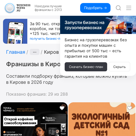
Находим
лучшие
Подобрать →
франшизы с 2013
За 90 тыс. открой магазин на Авито, дома ни
коробок, ни товара, ни склада, зато каждый месяц
+125 тыс. чистыми
получить бизнес-план ↓
Бизнес на грузоперевозках без
опыта и покупки машин с
прибылью от 500 тыс – есть
Главная
···
Киров
гарантия на клиентов
Франшизы в Кирове
Скачать бизнес-план
Скрыть
Составили подборку франшиз, которые можно купить
в Кирове в 2026 году
Показано франшиз:
29
из
288