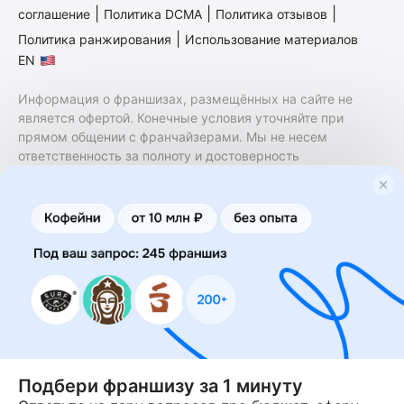
|
|
|
соглашение
Политика DCMA
Политика отзывов
|
Политика ранжирования
Использование материалов
EN
Информация о франшизах, размещённых на сайте не
является офертой. Конечные условия уточняйте при
прямом общении с франчайзерами. Мы не несем
ответственность за полноту и достоверность
содержащейся в них информации. Сайт не принадлежит
финансовой организации и на нем не оказываются
финансовые услуги. Заключение договоров
коммерческой концессии (франчайзинга) осуществляется
правообладателями/их представителями. Бизнесменс.ру
не является посредником или представителем
правообладателя и не несет ответственность за условия
предоставления франшизы и действия лиц,
осуществленные на основании информации, имеющейся
на сайте или полученной через него. За достоверность
предоставленной информации несет ответственность
правообладатель.
Подбери франшизу за 1 минуту