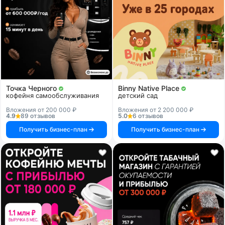
Точка Черного
Binny Native Place
кофейня самообслуживания
детский сад
Вложения от 200 000 ₽
Вложения от 2 200 000 ₽
4.9
89 отзывов
5.0
6 отзывов
Получить бизнес-план
Получить бизнес-план