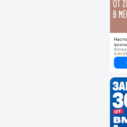
Насто
франш
Вложен
5.0
25