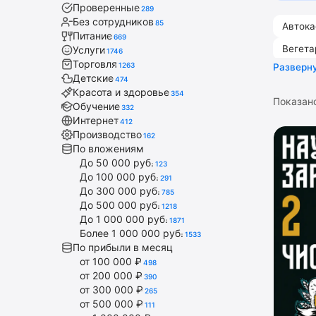
Проверенные
289
Без сотрудников
85
Автока
Питание
669
Вегета
Услуги
1746
Торговля
1263
Разверн
Детски
Детские
474
Красота и здоровье
354
Показан
Обучение
332
Интернет
412
Производство
162
По вложениям
До 50 000 руб.
123
До 100 000 руб.
291
До 300 000 руб.
785
До 500 000 руб.
1218
До 1 000 000 руб.
1871
Более 1 000 000 руб.
1533
По прибыли в месяц
от 100 000 ₽
498
от 200 000 ₽
390
от 300 000 ₽
265
от 500 000 ₽
111