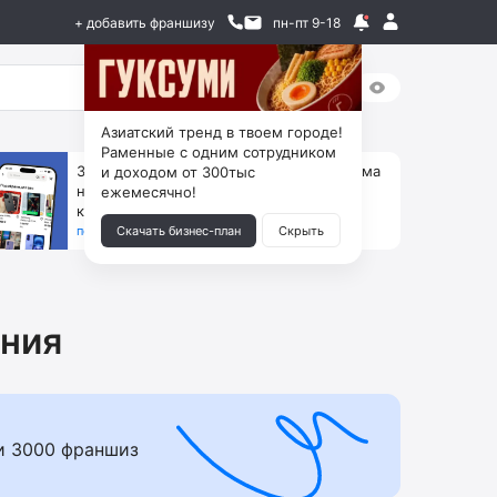
+ добавить франшизу
пн-пт 9-18
Азиатский тренд в твоем городе!
Раменные с одним сотрудником
За 90 тыс. открой магазин на Авито, дома
и доходом от 300тыс
ни коробок, ни товара, ни склада, зато
ежемесячно!
каждый месяц +125 тыс. чистыми
получить бизнес-план ↓
Скачать бизнес-план
Скрыть
ния
и 3000 франшиз