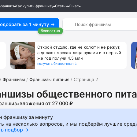
франшиз
Как купить франшизу
Статьи
О нас
одобрать за 1 минуту →
бесплатно
Открой студию, где не колют и не режут,
а делают массаж лица руками и в первый
же год получи 4.5 млн
получить бизнес-план ↓
Франшизы
Франшизы питания
Страница 2
ншизы общественного пита
раншиз
вложения от 27 000 ₽
•
и франшизу за минуту
ть на несколько вопросов, и мы подберём лучшие сред
ть подбор →