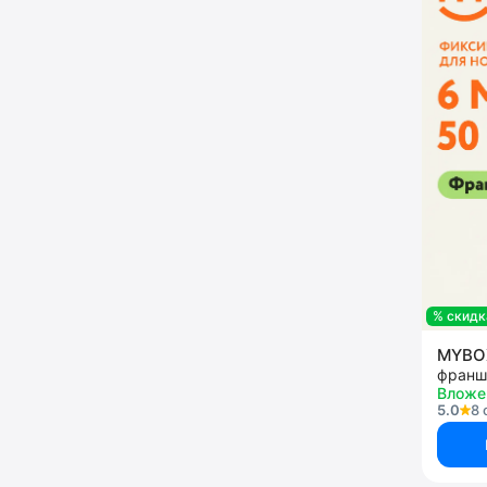
% скидк
MYB
Вложе
5.0
8 