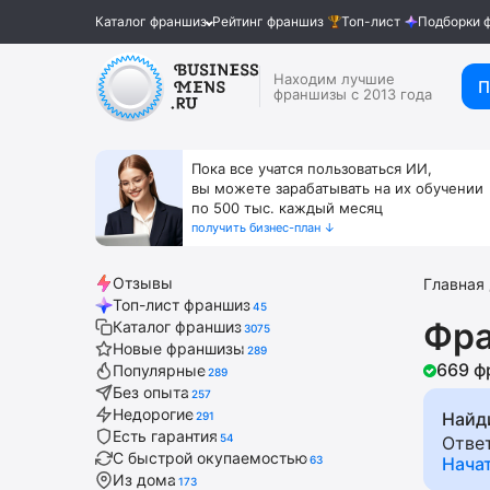
Каталог франшиз
Рейтинг франшиз
Топ-лист
Подборки 
Находим лучшие
П
франшизы с 2013 года
Пока все учатся пользоваться ИИ,
вы можете зарабатывать на их обучении
по 500 тыс. каждый месяц
получить бизнес-план ↓
Отзывы
Главная
Топ-лист франшиз
45
Фра
Каталог франшиз
3075
Новые франшизы
289
669 ф
Популярные
289
Без опыта
257
Недорогие
Найд
291
Есть гарантия
54
Отве
С быстрой окупаемостью
63
Нача
Из дома
173