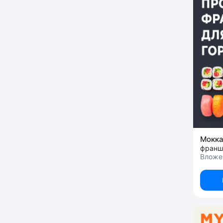
Мокк
франш
Вложен