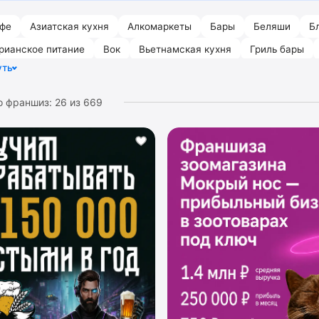
фе
Азиатская кухня
Алкомаркеты
Бары
Беляши
Б
рианское питание
Вок
Вьетнамская кухня
Гриль бары
уть
е кафе
о франшиз:
26
из
669