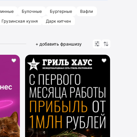
линные
Булочные
Бургерные
Вафли
Грузинская кухня
Дарк китчен
+ добавить франшизу