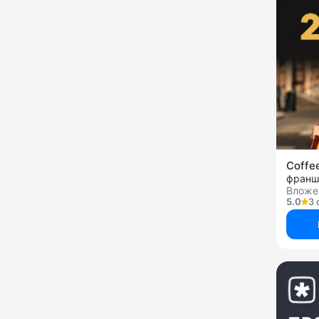
Coffe
франш
Вложен
5.0
3 