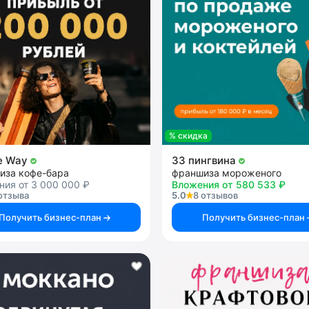
% скидка
e Way
33 пингвина
иза кофе-бара
франшиза мороженого
ия от 3 000 000 ₽
Вложения от 580 533 ₽
отзыва
5.0
8 отзывов
Получить бизнес-план
Получить бизнес-план