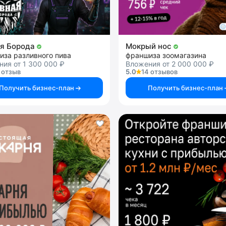
я Борода
Мокрый нос
иза разливного пива
франшиза зоомагазина
ия от 1 300 000 ₽
Вложения от 2 000 000 ₽
 отзыв
5.0
14 отзывов
Получить бизнес-план
Получить бизнес-план