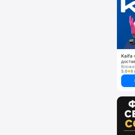
Kaifa
достав
Вложен
5.0
8 