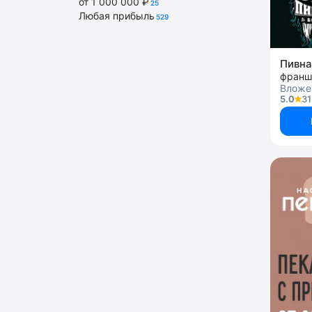
от 1 000 000 ₽
25
Любая прибыль
529
Пивна
франш
Вложен
5.0
31