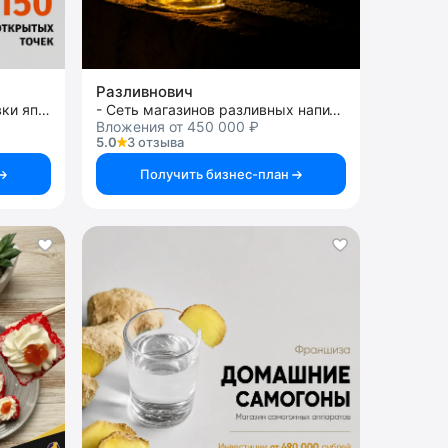
Разливнович
франшиза магазина и доставки японской кухни
- Сеть магазинов разливных напитков
Вложения от 450 000 ₽
5.0
3 отзыва
Получить бизнес-план