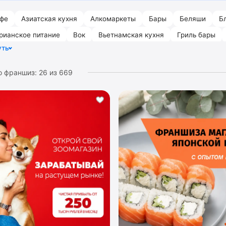
фе
Азиатская кухня
Алкомаркеты
Бары
Беляши
Б
рианское питание
Вок
Вьетнамская кухня
Гриль бары
уть
е кафе
о франшиз:
26
из
669