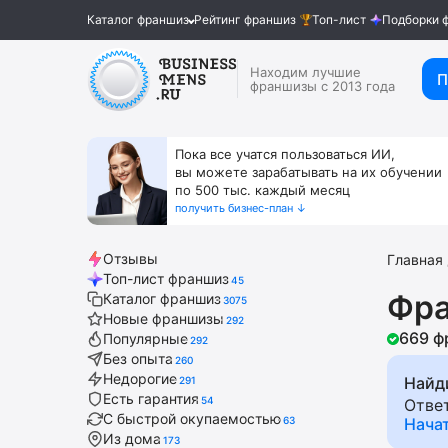
Каталог франшиз
Рейтинг франшиз
Топ-лист
Подборки 
Находим лучшие
П
франшизы с 2013 года
Пока все учатся пользоваться ИИ,
вы можете зарабатывать на их обучении
по 500 тыс. каждый месяц
получить бизнес-план ↓
Отзывы
Главная
Топ-лист франшиз
45
Фра
Каталог франшиз
3075
Новые франшизы
292
669 ф
Популярные
292
Без опыта
260
Недорогие
Найд
291
Есть гарантия
54
Отве
С быстрой окупаемостью
63
Нача
Из дома
173