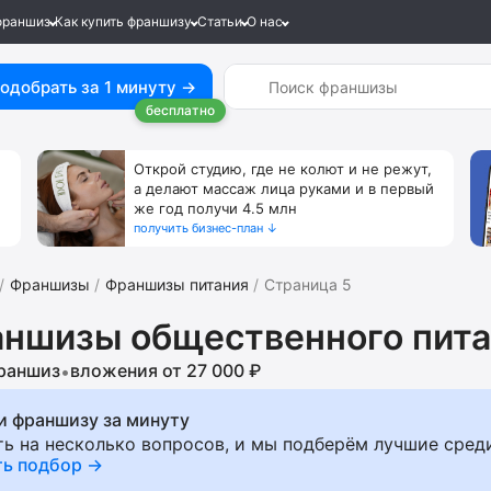
франшиз
Как купить франшизу
Статьи
О нас
одобрать за 1 минуту →
бесплатно
Открой студию, где не колют и не режут,
а делают массаж лица руками и в первый
же год получи 4.5 млн
получить бизнес-план ↓
Франшизы
Франшизы питания
Страница 5
ншизы общественного пита
раншиз
вложения от 27 000 ₽
•
и франшизу за минуту
ть на несколько вопросов, и мы подберём лучшие сред
ть подбор →