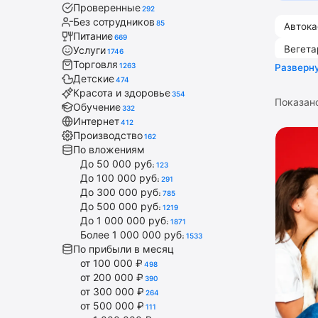
Проверенные
292
Без сотрудников
85
Автока
Питание
669
Вегета
Услуги
1746
Торговля
1263
Разверн
Детски
Детские
474
Красота и здоровье
354
Показан
Обучение
332
Интернет
412
Производство
162
По вложениям
До 50 000 руб.
123
До 100 000 руб.
291
До 300 000 руб.
785
До 500 000 руб.
1219
До 1 000 000 руб.
1871
Более 1 000 000 руб.
1533
По прибыли в месяц
от 100 000 ₽
498
от 200 000 ₽
390
от 300 000 ₽
264
от 500 000 ₽
111