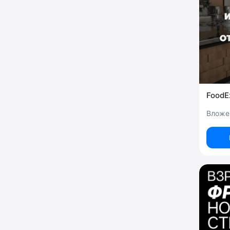
FoodE
Вложен