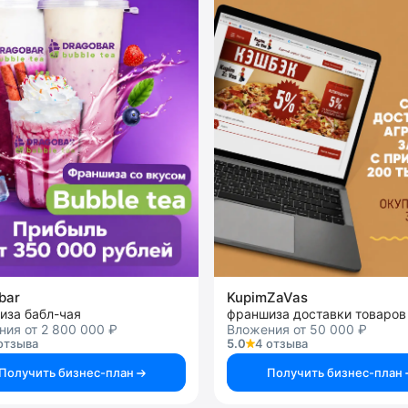
bar
KupimZaVas
иза бабл-чая
франшиза доставки товаров
ия от 2 800 000 ₽
Вложения от 50 000 ₽
отзыва
5.0
4 отзыва
Получить бизнес-план
Получить бизнес-план