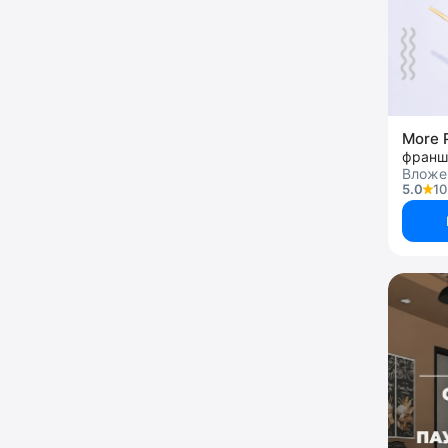
More 
Вложен
5.0
10