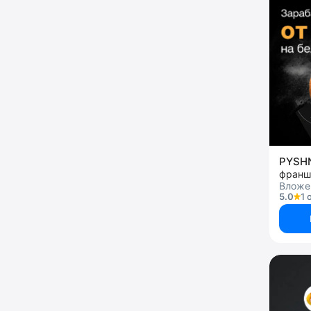
PYSH
франш
Вложен
5.0
1 