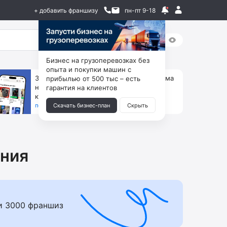
+ добавить франшизу
пн-пт 9-18
Бизнес на грузоперевозках без
опыта и покупки машин с
За 90 тыс. открой магазин на Авито, дома
прибылью от 500 тыс – есть
ни коробок, ни товара, ни склада, зато
гарантия на клиентов
каждый месяц +125 тыс. чистыми
получить бизнес-план ↓
Скачать бизнес-план
Скрыть
ния
и 3000 франшиз