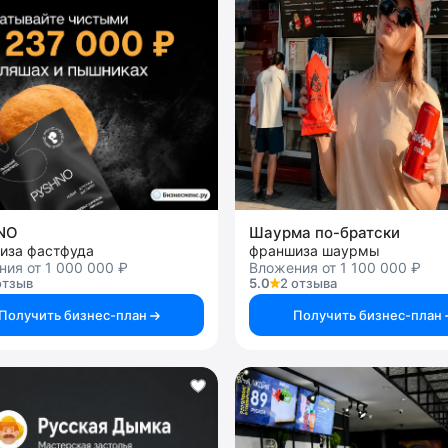
NO
Шаурма по-братски
иза фастфуда
франшиза шаурмы
ия от 1 000 000 ₽
Вложения от 1 100 000 ₽
отзыв
5.0
2 отзыва
Получить бизнес-план
Получить бизнес-план