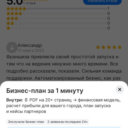
5.0
Написать отзыв
1 отзыв
1
0
0
0
0
Александр
12 марта 2023
Франшиза привлекла своей простотой запуска и
тем что на ведение ненужно много времени. Все
подробно рассказали, показали. Сильная команда
поддержки. Автоматизированный бизнес, как раз
такой искал.
Бизнес-план за 1 минуту
Написать отзыв
Внутри:
📄 PDF на 20+ страниц → финансовая модель,
расчет прибыли для вашего города, план запуска
и кейсы партнеров
Комментарии
3
получили бизнес-план
2 заявки
за последние 24ч