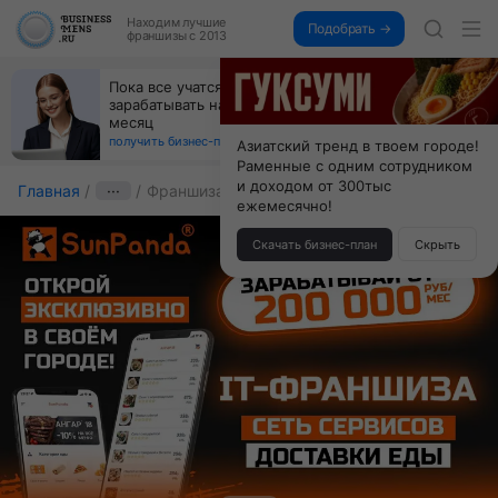
Находим
лучшие
Подобрать →
франшизы с 2013
Открой студию, где не колют и не режут,
а делают массаж лица руками и в первый же год
получи 4.5 млн
получить бизнес-план ↓
Азиатский тренд в твоем городе!
Раменные с одним сотрудником
и доходом от 300тыс
Главная
···
Франшиза SunPanda
ежемесячно!
Скачать бизнес-план
Скрыть