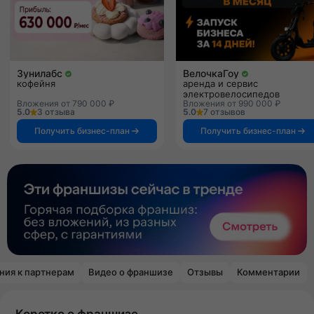
Зунилабс
ВелочкаГоу
кофейня
аренда и сервис
электровелосипедов
Вложения от 790 000 ₽
Вложения от 990 000 ₽
5.0
3 отзыва
5.0
7 отзывов
Получить бизнес-план
Получить бизнес-план
ния к партнерам
Видео о франшизе
Отзывы
Комментарии
Коротко о франшизе