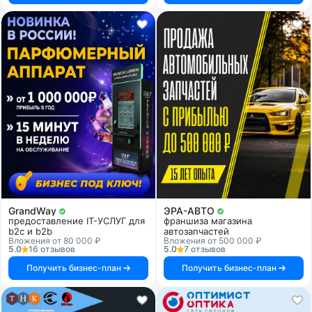
GrandWay
ЭРА-АВТО
предоставление IT-УСЛУГ для
франшиза магазина
b2c и b2b
автозапчастей
Вложения от 80 000 ₽
Вложения от 500 000 ₽
5.0
16 отзывов
5.0
7 отзывов
Получить бизнес-план
Получить бизнес-план