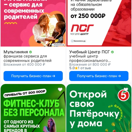
Мультиняня
Учебный Центр ПСГ
франшиза сервиса для
учебный центр
современных родителей
профессионального
Вложения от 400 000 ₽
Вложения от 800 000 ₽
образования
5.0
1 отзыв
Получить бизнес-план
Получить бизнес-план