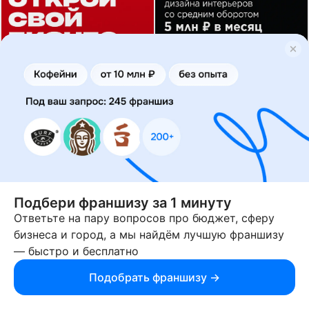
Шаварм’е
Profidomastroi
франшиза шаурмы
франшиза студии дизайна
интерьеров
Подбери франшизу за 1 минуту
Вложения от 2 500 000 ₽
Вложения от 690 000 ₽
Ответьте на пару вопросов про бюджет, сферу
бизнеса и город, а мы найдём лучшую франшизу
Получить бизнес-план
Получить бизнес-план
— быстро и бесплатно
Подобрать франшизу →