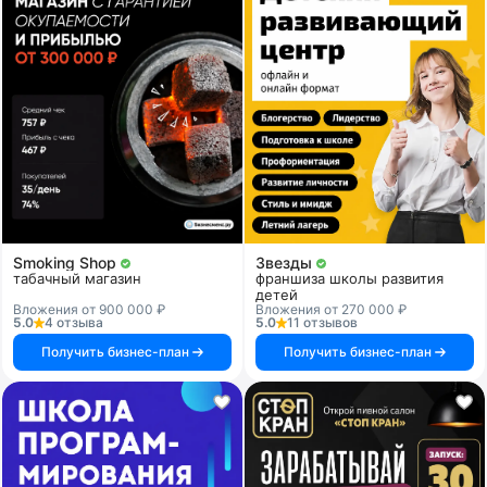
Smoking Shop
Звезды
табачный магазин
франшиза школы развития
детей
Вложения от 900 000 ₽
Вложения от 270 000 ₽
5.0
4 отзыва
5.0
11 отзывов
Получить бизнес-план
Получить бизнес-план