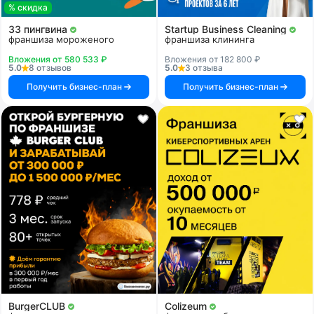
% скидка
33 пингвина
Startup Business Cleaning
франшиза мороженого
франшиза клининга
Вложения от 580 533 ₽
Вложения от 182 800 ₽
5.0
8 отзывов
5.0
3 отзыва
Получить бизнес-план
Получить бизнес-план
BurgerCLUB
Colizeum