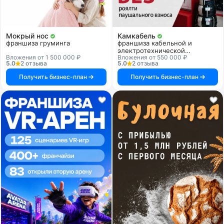
Мокрый нос
Камкабель
франшиза груминга
франшиза кабельной и
электротехнической
Вложения от 1 500 000 ₽
Вложения от 550 000 ₽
продукции
5.0
2 отзыва
5.0
2 отзыва
Получить бизнес-план
Получить бизнес-план