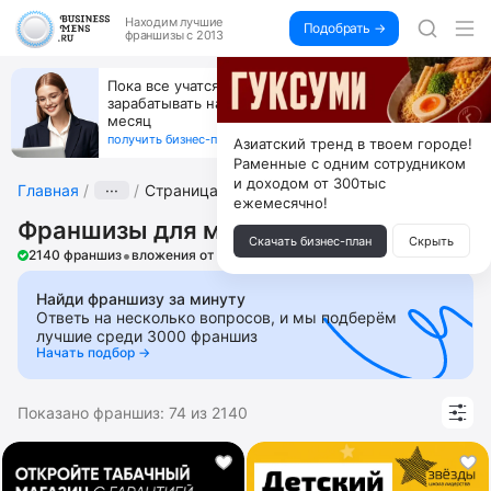
Находим
лучшие
Подобрать →
франшизы с 2013
Открой студию, где не колют и не режут,
а делают массаж лица руками и в первый же год
получи 4.5 млн
получить бизнес-план ↓
Азиатский тренд в твоем городе!
Раменные с одним сотрудником
и доходом от 300тыс
Главная
···
Страница 2
ежемесячно!
Франшизы для мужчин
Скачать бизнес-план
Скрыть
•
2140 франшиз
вложения от 10 000 ₽
Найди франшизу за минуту
Ответь на несколько вопросов, и мы подберём
лучшие среди 3000 франшиз
Начать подбор →
Показано франшиз:
74
из
2140