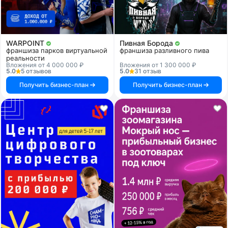
WARPOINT
Пивная Борода
франшиза парков виртуальной
франшиза разливного пива
реальности
Вложения от 4 000 000 ₽
Вложения от 1 300 000 ₽
5.0
5 отзывов
5.0
31 отзыв
Получить бизнес-план
Получить бизнес-план