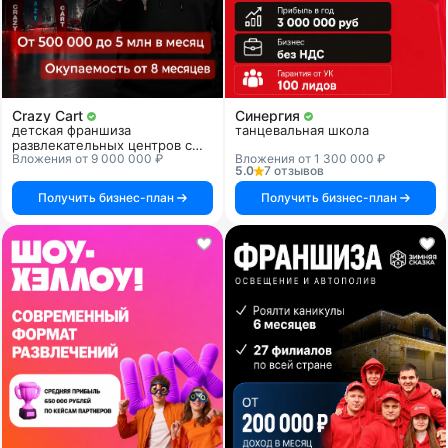
Crazy Cart
Синергия
детская франшиза
танцевальная школа
развлекательных центров с
Вложения от 9 000 000 ₽
Вложения от 1 300 000 ₽
дрифт-картингом
5.0
7 отзывов
Получить бизнес-план
Получить бизнес-план