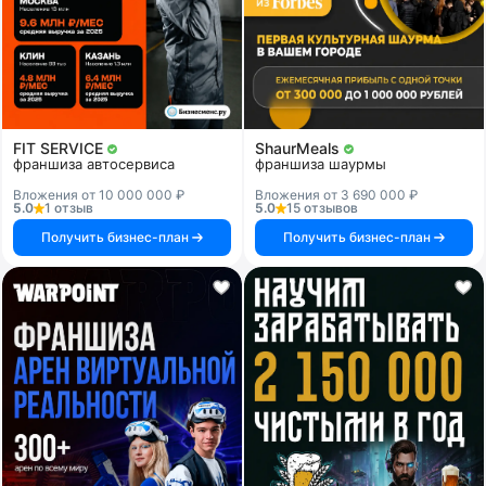
FIT SERVICE
ShaurMeals
франшиза автосервиса
франшиза шаурмы
Вложения от 10 000 000 ₽
Вложения от 3 690 000 ₽
5.0
1 отзыв
5.0
15 отзывов
Получить бизнес-план
Получить бизнес-план