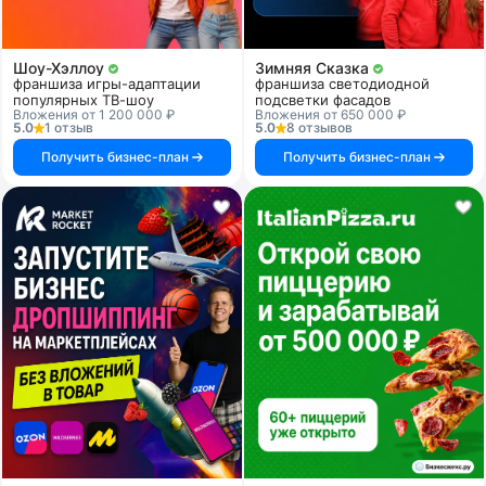
Шоу-Хэллоу
Зимняя Сказка
франшиза игры-адаптации
франшиза светодиодной
популярных ТВ-шоу
подсветки фасадов
Вложения от 1 200 000 ₽
Вложения от 650 000 ₽
5.0
1 отзыв
5.0
8 отзывов
Получить бизнес-план
Получить бизнес-план