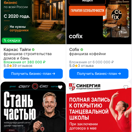
% скидка
Каркас Тайги
Cofix
франшиза строительства
франшиза кофейни
домов и бань
Вложения от 380 000 ₽
Вложения от 6 000 000 ₽
5.0
39 отзывов
5.0
3 отзыва
Получить бизнес-план
Получить бизнес-план