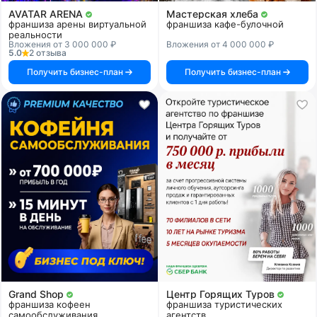
AVATAR ARENA
Мастерская хлеба
франшиза арены виртуальной
франшиза кафе-булочной
реальности
Вложения от 3 000 000 ₽
Вложения от 4 000 000 ₽
5.0
2 отзыва
Получить бизнес-план
Получить бизнес-план
Grand Shop
Центр Горящих Туров
франшиза кофеен
франшиза туристических
самообслуживания
агентств