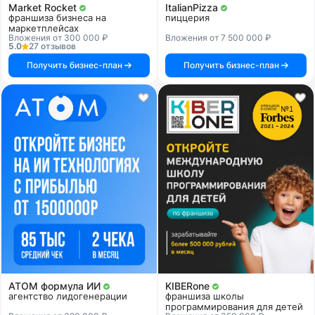
Market Rocket
ItalianPizza
франшиза бизнеса на
пиццерия
маркетплейсах
Вложения от 300 000 ₽
Вложения от 7 500 000 ₽
5.0
27 отзывов
Получить бизнес-план
Получить бизнес-план
АТОМ формула ИИ
KIBERone
агентство лидогенерации
франшиза школы
программирования для детей