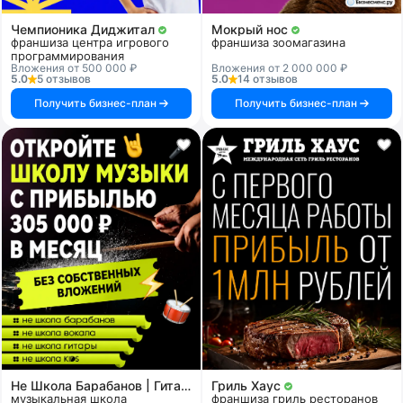
Чемпионика Диджитал
Мокрый нос
франшиза центра игрового
франшиза зоомагазина
программирования
Вложения от 500 000 ₽
Вложения от 2 000 000 ₽
5.0
5 отзывов
5.0
14 отзывов
Получить бизнес-план
Получить бизнес-план
Не Школа Барабанов | Гитары | Вокала | KIDS
Гриль Хаус
музыкальная школа
франшиза гриль ресторанов