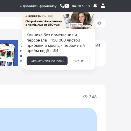
+ добавить франшизу
пн-пт 9-18
Клиника без помещения и
персонала – 150 000 чистой
За 90 тыс. открой магазин на Авито, дома
прибыли в месяц - первичный
ни коробок, ни товара, ни склада, зато
приём ведёт ИИ
каждый месяц +125 тыс. чистыми
получить бизнес-план ↓
Скачать бизнес-план
Скрыть
348