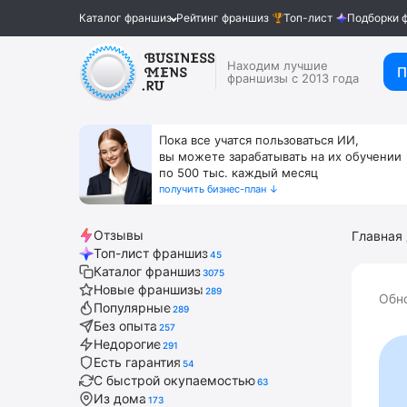
Каталог франшиз
Рейтинг франшиз
Топ-лист
Подборки 
Находим лучшие
П
франшизы с 2013 года
Пока все учатся пользоваться ИИ,
вы можете зарабатывать на их обучении
по 500 тыс. каждый месяц
получить бизнес-план ↓
Отзывы
Главная
Топ-лист франшиз
45
Каталог франшиз
3075
Новые франшизы
289
Обн
Популярные
289
Без опыта
257
Недорогие
291
Есть гарантия
54
С быстрой окупаемостью
63
Из дома
173