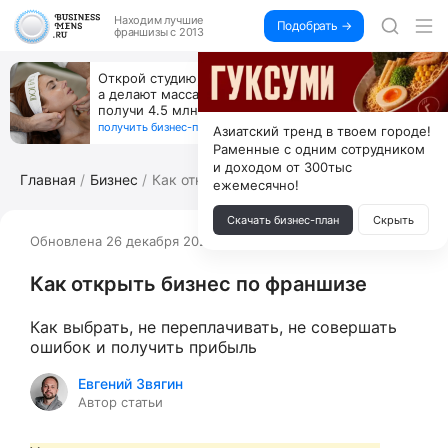
Находим
лучшие
Подобрать →
франшизы с 2013
ут,
За 90 тыс. открой магазин на Авито, до
вый же год
коробок, ни товара, ни склада, зато к
+125 тыс. чистыми
получить бизнес-план ↓
Азиатский тренд в твоем городе!
Раменные с одним сотрудником
и доходом от 300тыс
Главная
Бизнес
Как открыть бизнес по франшизе
ежемесячно!
Скачать бизнес-план
Скрыть
Обновлена 26 декабря 2025
1060
Как открыть бизнес по франшизе
Как выбрать, не переплачивать, не совершать
ошибок и получить прибыль
Евгений Звягин
Автор статьи