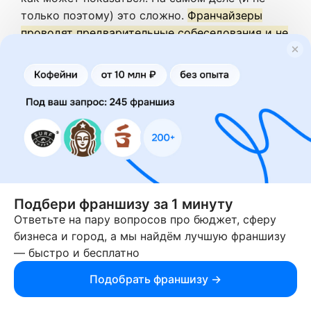
только поэтому) это сложно.
Франчайзеры
проводят предварительные собеседования и не
берут в партнёры всех подряд.
❓ Где найти франшизу
🔸 Официальный сайт бренда или официальная
страница франшизы.
🔸 Офлайн выставки франшиз.
Проходят во
Подбери франшизу за 1 минуту
многих городах.
Расписание можете
Ответьте на пару вопросов про бюджет, сферу
посмотреть на нашей странице «Выставки
бизнеса и город, а мы найдём лучшую франшизу
франшиз».
— быстро и бесплатно
🔸 Каталоги.
Самый удобный вариант: в
Подобрать франшизу →
каталогах представлен максимально широкий
выбор и есть возможность напрямую связаться