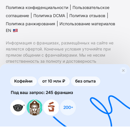
|
Политика конфиденциальности
Пользовательское
|
|
|
соглашение
Политика DCMA
Политика отзывов
|
Политика ранжирования
Использование материалов
EN
Информация о франшизах, размещённых на сайте не
является офертой. Конечные условия уточняйте при
прямом общении с франчайзерами. Мы не несем
ответственность за полноту и достоверность
содержащейся в них информации. Сайт не принадлежит
финансовой организации и на нем не оказываются
финансовые услуги. Заключение договоров
коммерческой концессии (франчайзинга) осуществляется
правообладателями/их представителями. Бизнесменс.ру
не является посредником или представителем
правообладателя и не несет ответственность за условия
предоставления франшизы и действия лиц,
осуществленные на основании информации, имеющейся
на сайте или полученной через него. За достоверность
предоставленной информации несет ответственность