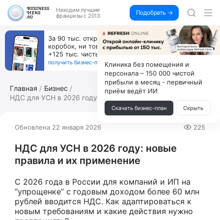
Находим
лучшие
Подобрать →
франшизы с 2013
льзоваться ИИ, вы можете
Открой студию, где 
 обучении по 500 тыс. каждый
а делают массаж ли
получи 4.5 млн
↓
получить бизнес-план ↓
Клиника без помещения и
персонала – 150 000 чистой
прибыли в месяц - первичный
Главная
Бизнес
приём ведёт ИИ
НДС для УСН в 2026 году: новые правил...
Скачать бизнес-план
Скрыть
Обновлена 22 января 2026
225
НДС для УСН в 2026 году: новые
правила и их применение
С 2026 года в России для компаний и ИП на
“упрощенке” с годовым доходом более 60 млн
рублей вводится НДС. Как адаптироваться к
новым требованиям и какие действия нужно