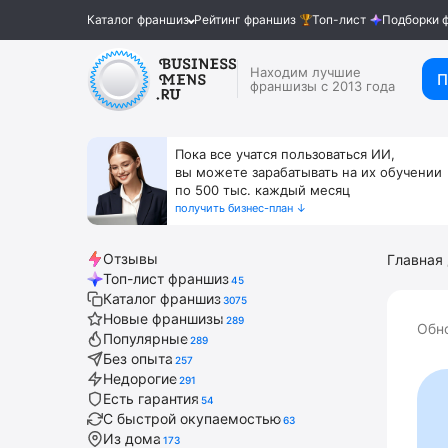
Каталог франшиз
Рейтинг франшиз
Топ-лист
Подборки 
Находим лучшие
П
франшизы с 2013 года
Пока все учатся пользоваться ИИ,
вы можете зарабатывать на их обучении
по 500 тыс. каждый месяц
получить бизнес-план ↓
Отзывы
Главная
Топ-лист франшиз
45
Каталог франшиз
3075
Новые франшизы
289
Обн
Популярные
289
Без опыта
257
Недорогие
291
Есть гарантия
54
С быстрой окупаемостью
63
Из дома
173