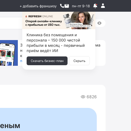
+ добавить франшизу
пн-пт 9-18
Клиника без помещения и
персонала – 150 000 чистой
За 90 тыс. открой магазин на Авито, дома
прибыли в месяц - первичный
ни коробок, ни товара, ни склада, зато
приём ведёт ИИ
каждый месяц +125 тыс. чистыми
получить бизнес-план ↓
Скачать бизнес-план
Скрыть
6826
женым