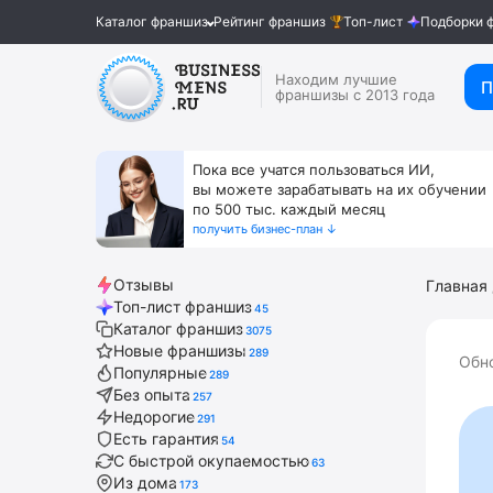
Каталог франшиз
Рейтинг франшиз
Топ-лист
Подборки 
Находим лучшие
П
франшизы с 2013 года
Пока все учатся пользоваться ИИ,
вы можете зарабатывать на их обучении
по 500 тыс. каждый месяц
получить бизнес-план ↓
Отзывы
Главная
Топ-лист франшиз
45
Каталог франшиз
3075
Новые франшизы
289
Обн
Популярные
289
Без опыта
257
Недорогие
291
Есть гарантия
54
С быстрой окупаемостью
63
Из дома
173