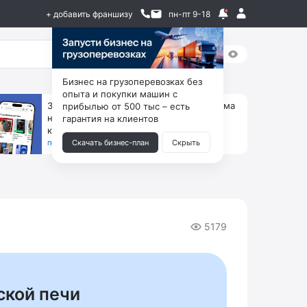
+ добавить франшизу
пн-пт 9-18
Бизнес на грузоперевозках без
опыта и покупки машин с
За 90 тыс. открой магазин на Авито, дома
прибылью от 500 тыс – есть
ни коробок, ни товара, ни склада, зато
гарантия на клиентов
каждый месяц +125 тыс. чистыми
получить бизнес-план ↓
Скачать бизнес-план
Скрыть
5179
ской печи