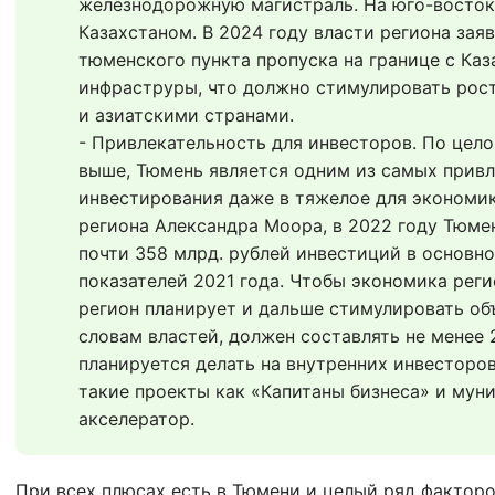
железнодорожную магистраль. На юго-востоке
Казахстаном. В 2024 году власти региона зая
тюменского пункта пропуска на границе с Каз
инфраструры, что должно стимулировать рос
и азиатскими странами.
- Привлекательность для инвесторов. По цело
выше, Тюмень является одним из самых привл
инвестирования даже в тяжелое для экономик
региона Александра Моора, в 2022 году Тюмен
почти 358 млрд. рублей инвестиций в основно
показателей 2021 года. Чтобы экономика реги
регион планирует и дальше стимулировать объ
словам властей, должен составлять не менее 2
планируется делать на внутренних инвесторов,
такие проекты как «Капитаны бизнеса» и мун
акселератор.
При всех плюсах есть в Тюмени и целый ряд факторо