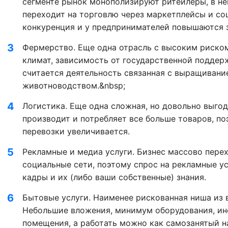
сегменте рынок монополизируют ритейлеры, в н
переходит на торговлю через маркетплейсы и соц
конкуренция и у предпринимателей повышаются з
Фермерство. Еще одна отрасль с высоким риско
климат, зависимость от государственной поддер
считается деятельность связанная с выращивание
животноводством.&nbsp;
Логистика. Еще одна сложная, но довольно выго
производит и потребляет все больше товаров, по
перевозки увеличивается.
Рекламные и медиа услуги. Бизнес массово пере
социальные сети, поэтому спрос на рекламные ус
кадры и их (либо ваши собственные) знания.
Бытовые услуги. Наименее рискованная ниша из 
Небольшие вложения, минимум оборудования, ино
помещения, а работать можно как самозанятый на