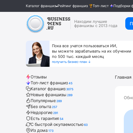
Каталог франшиз
Рейтинг франшиз
Топ-лист
Подборки 
Находим лучшие
П
франшизы с 2013 года
Пока все учатся пользоваться ИИ,
вы можете зарабатывать на их обучении
по 500 тыс. каждый месяц
получить бизнес-план ↓
Отзывы
Главная
Топ-лист франшиз
45
Каталог франшиз
3075
Новые франшизы
289
Обно
Популярные
289
Без опыта
257
Недорогие
291
Есть гарантия
54
С быстрой окупаемостью
63
Из дома
173