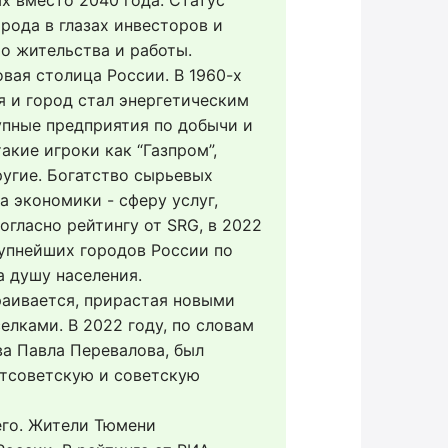
х вместо 2040 года. Статус 
ода в глазах инвесторов и 
о жительства и работы.
вая столица России. В 1960-х 
 и город стал энергетическим 
пные предприятия по добычи и 
кие игроки как “Газпром”, 
ругие. Богатство сырьевых 
 экономики - сферу услуг, 
огласно рейтингу от SRG, в 2022 
упнейших городов России по 
а душу населения.
аивается, прирастая новыми 
ками. В 2022 году, по словам 
а Павла Перевалова, был 
тсоветскую и советскую 
го. Жители Тюмени 