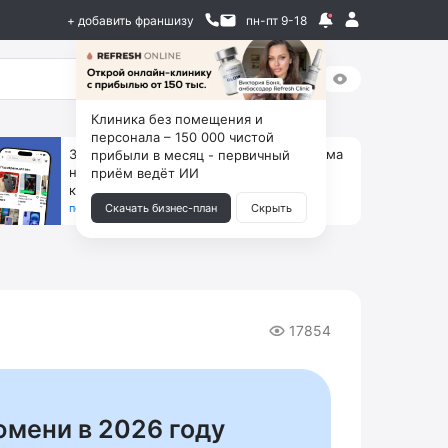
+ добавить франшизу
пн-пт 9-18
Клиника без помещения и
персонала – 150 000 чистой
За 90 тыс. открой магазин на Авито, дома
прибыли в месяц - первичный
ни коробок, ни товара, ни склада, зато
приём ведёт ИИ
каждый месяц +125 тыс. чистыми
получить бизнес-план ↓
Скачать бизнес-план
Скрыть
17854
юмени в 2026 году