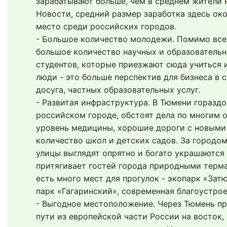
зарабатывают больше, чем в среднем жители Р
Новости, средний размер заработка здесь около
место среди российских городов.
- Большое количество молодежи. Помимо всего
большое количество научных и образовательн
студентов, которые приезжают сюда учиться и
люди - это больше перспектив для бизнеса в с
досуга, частных образовательных услуг.
- Развитая инфраструктура. В Тюмени гораздо 
российском городе, обстоят дела по многим о
уровень медицины, хорошие дороги с новыми 
количество школ и детских садов. За городом
улицы выглядят опрятно и богато украшаются 
притягивает гостей города природными терма
есть много мест для прогулок - экопарк «Затю
парк «Гагаринский», современная благоустро
- Выгодное местоположение. Через Тюмень пр
пути из европейской части России на восток, 