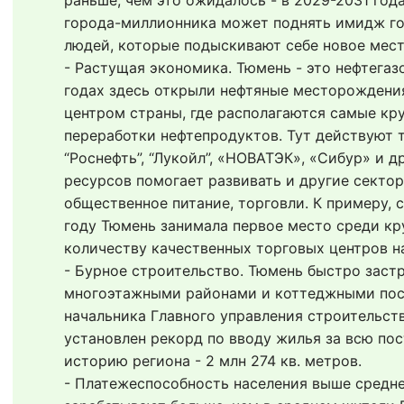
раньше, чем это ожидалось - в 2029-2031 года
города-миллионника может поднять имидж гор
людей, которые подыскивают себе новое мест
- Растущая экономика. Тюмень - это нефтегазо
годах здесь открыли нефтяные месторождения
центром страны, где располагаются самые кру
переработки нефтепродуктов. Тут действуют та
“Роснефть”, “Лукойл”, «НОВАТЭК», «Сибур» и д
ресурсов помогает развивать и другие сектора
общественное питание, торговли. К примеру, с
году Тюмень занимала первое место среди кр
количеству качественных торговых центров н
- Бурное строительство. Тюмень быстро застр
многоэтажными районами и коттеджными посел
начальника Главного управления строительств
установлен рекорд по вводу жилья за всю пос
историю региона - 2 млн 274 кв. метров.
- Платежеспособность населения выше средне