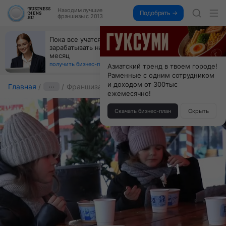
Находим
лучшие
Подобрать →
франшизы с 2013
Пока все учатся пользоваться ИИ, вы можете
зарабатывать на их обучении по 500 тыс. каждый
месяц
получить бизнес-план ↓
Азиатский тренд в твоем городе!
Раменные с одним сотрудником
и доходом от 300тыс
Главная
···
Франшиза Пельмовар
ежемесячно!
Скачать бизнес-план
Скрыть