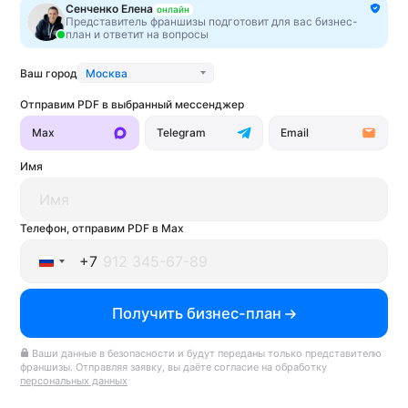
Сенченко Елена
онлайн
Месяц:
Представитель франшизы подготовит для вас бизнес-
план и ответит на вопросы
Год:
Ваш город
Москва
Член
Российской
Ассоциации
Отправим PDF в выбранный мессенджер
Франчайзинга
Max
Telegram
Email
Имя
Лучшие франшизы
у вас в мессенджере
Подпишись и бесплатный бот пришлет
Телефон, отправим PDF в Max
подборку с франшизами + советы по выбору
+7
Подбери франшизу за 1 минуту
Russia
Telegram
Max
Ответьте на пару вопросов про бюджет, сферу
бизнеса и город, а мы найдём лучшую франшизу
Получить бизнес-план
+7
— быстро и бесплатно
Ваши данные в безопасности и будут переданы только представителю
Подобрать франшизу →
Подпишитесь
франшизы. Отправляя заявку, вы даёте согласие на обработку
персональных данных
на рассылку