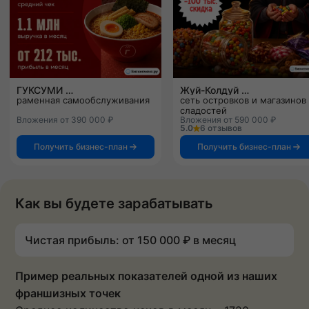
ГУКСУМИ
Жуй-Колдуй
раменная самообслуживания
сеть островков и магазинов
сладостей
Вложения от 390 000 ₽
Вложения от 590 000 ₽
5.0
6 отзывов
Получить бизнес-план
Получить бизнес-план
Как вы будете зарабатывать
Чистая прибыль: от 150 000 ₽ в месяц
Пример реальных показателей одной из наших
франшизных точек