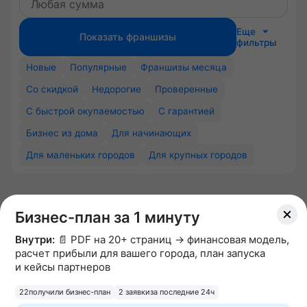
Еще
Показать франшизы
фильтры
Новые
Популярные
Франшизы месяца
Со скидкой
Недорогие
Проверенные
С быстрой окупаемостью
С гарантией
Бизнес из дома
Для начинающих
Для маленьких городов
Для крупных городов
Похожие франшизы
Бизнес-план за 1 минуту
Внутри:
📄 PDF на 20+ страниц → финансовая модель,
расчет прибыли для вашего города, план запуска
и кейсы партнеров
22
получили бизнес-план
2 заявки
за последние 24ч