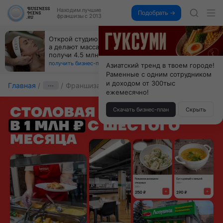
Находим
лучшие
Подобрать →
франшизы с 2013
Открой студию, где не колют и не режут,
а делают массаж лица руками и в первый же год
получи 4.5 млн
получить бизнес-план ↓
Азиатский тренд в твоем городе!
Раменные с одним сотрудником
и доходом от 300тыс
Главная
···
Франшиза Патриот
ежемесячно!
Скачать бизнес-план
Скрыть