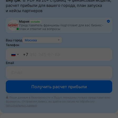
Внутри:
📄 PDF на 20+ страниц → финансовая модель,
расчет прибыли для вашего города, план запуска
и кейсы партнеров
Мария
онлайн
Представитель франшизы подготовит для вас бизнес-
план и ответит на вопросы
Ваш город
Москва
Телефон
+7
Russia
Email
+7
Получить расчет прибыли
Ваши данные в безопасности и будут переданы только представителю
франшизы. Отправляя заявку, вы даёте согласие на обработку
персональных данных