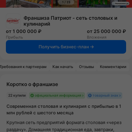
1
/
23
Франшиза Патриот - сеть столовых и
кулинарий
от 1 000 000 ₽
от 25 000 000 ₽
Прибыль
Вложения
Получить бизнес-план
Требования к партнерам
Как начать
Отзывы
Комментарии
Коротко о франшизе
22 купили
официальная информация
товарный знак
Современная столовая и кулинария с прибылью в 1
млн рублей с шестого месяца
Крупная сеть предприятий формата столовая «через
раздачу». Домашняя традиционная еда, завтраки,