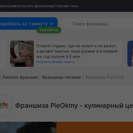
франшиз
Как купить франшизу
Статьи
О нас
одобрать за 1 минуту →
бесплатно
Открой студию, где не колют и не режут,
а делают массаж лица руками и в первый
же год получи 4.5 млн
получить бизнес-план ↓
Каталог франшиз
Франшизы питания
Франшиза PieOkmy
Франшиза PieOkmy - кулинарный ц