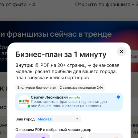
го открыто - 4
Открыто по франшизе - 
Бизнес-план за 1 минуту
Внутри:
📄 PDF на 20+ страниц → финансовая
модель, расчет прибыли для вашего города,
план запуска и кейсы партнеров
к вы будете зарабатывать
3
получили бизнес-план
2 заявки
за последние 24ч
Сергей Леонидович
онлайн
Представитель франшизы подготовит для
вас бизнес-план и ответит на вопросы
истая прибыль: от 1 000 000 ₽ в месяц
Ваш город
Москва
омендуемая накрутка на изделие ≈ 150% − 2.000 едини
Отправим PDF в выбранный мессенджер
6 рабочих дней в месяц = 52.000 изделий в месяц х ≈70