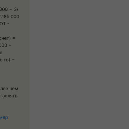
000 − З/
2.185.000
ОТ -
рнет) ≈
000 −
е
ыть) −
олее чем
ставлять
имер