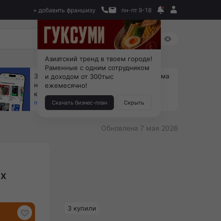
+ добавить франшизу
пн-пт 9-18
Азиатский тренд в твоем городе!
Раменные с одним сотрудником
За 90 тыс. открой магазин на Авито, дома
и доходом от 300тыс
ни коробок, ни товара, ни склада, зато
ежемесячно!
каждый месяц +125 тыс. чистыми
получить бизнес-план ↓
Скачать бизнес-план
Скрыть
Обновлена 7 мая 2026
ех
3 купили