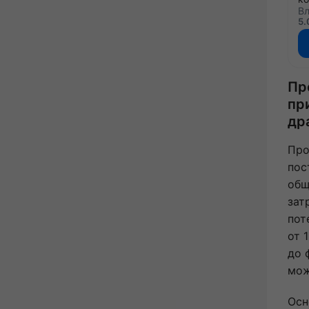
Вл
5.
Пр
пр
др
Про
пос
общ
зат
пот
от 
до 
мож
Осн