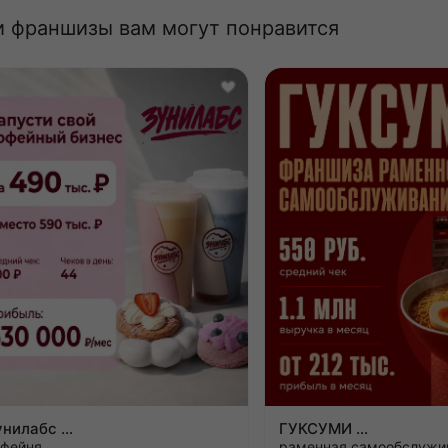
и франшизы вам могут понравится
Зунилабс
ГУКСУМИ
офейня
раменная самообслужи