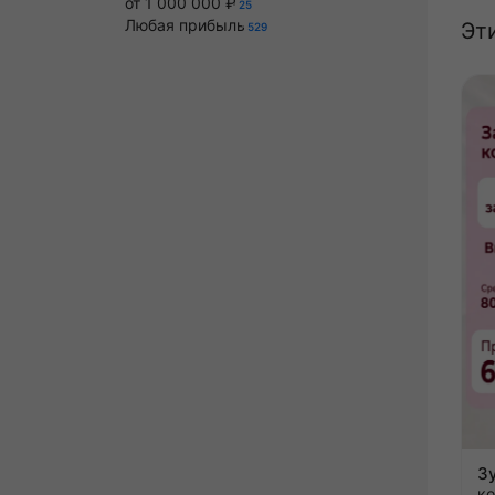
от 1 000 000 ₽
25
Любая прибыль
Эт
529
к