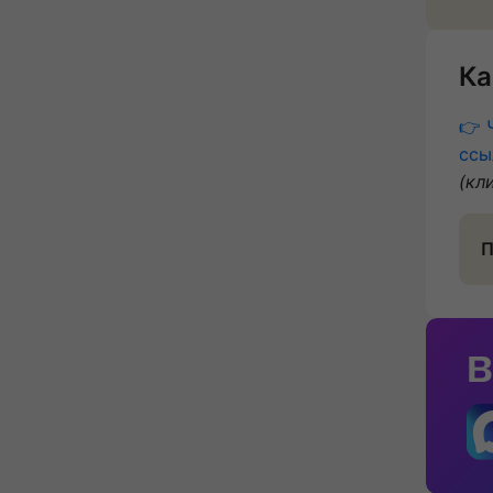
Ка
👉 
ссы
(кл
П