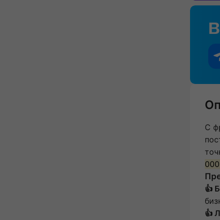
Оп
С ф
пос
точ
000
Пр
👍 
биз
👍 