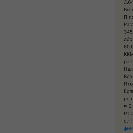
3.6
Выр
П п
Рас
345
обо
60.
ККМ
рас
Нал
Все
Ито
Есл
реа
≈ 2
Рас
👉
фин