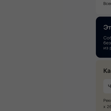
Все
Ка
Ч
Рек
х 2