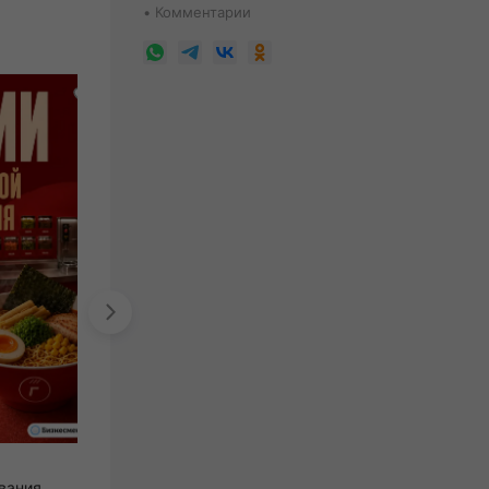
Комментарии
Жуй-Колдуй
вания
сеть островков и магазинов сладостей