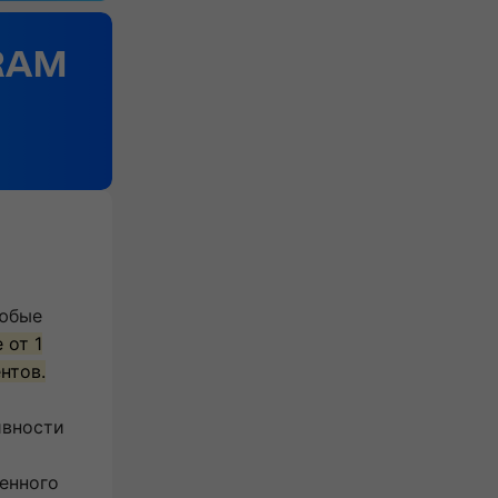
любые
 от 1
нтов.
ивности
енного