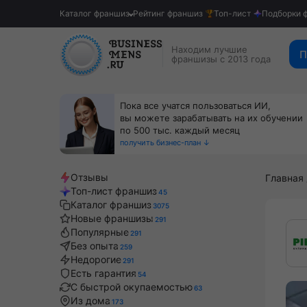
Каталог франшиз
Рейтинг франшиз
Топ-лист
Подборки 
Находим лучшие
П
франшизы с 2013 года
Пока все учатся пользоваться ИИ,
вы можете зарабатывать на их обучении
по 500 тыс. каждый месяц
получить бизнес-план ↓
Отзывы
Главная
Топ-лист франшиз
45
Каталог франшиз
3075
Новые франшизы
291
Популярные
291
Без опыта
259
Недорогие
291
Есть гарантия
54
С быстрой окупаемостью
63
Из дома
173