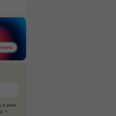
3
ц в день
р. =