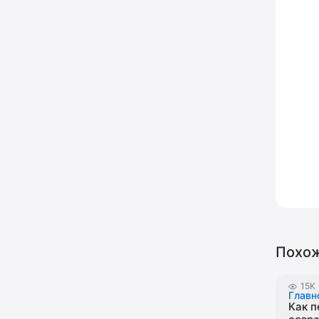
Похож
15K
Главн
Как п