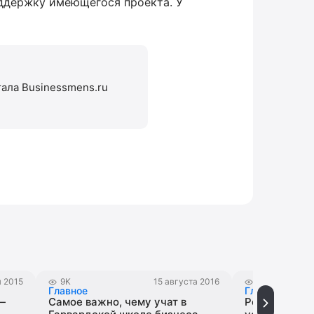
поддержку имеющегося проекта. У
тала Businessmens.ru
я 2015
9K
15 августа 2016
42K
2
Главное
Главное
—
Самое важно, чему учат в
Рейтинг: ТО