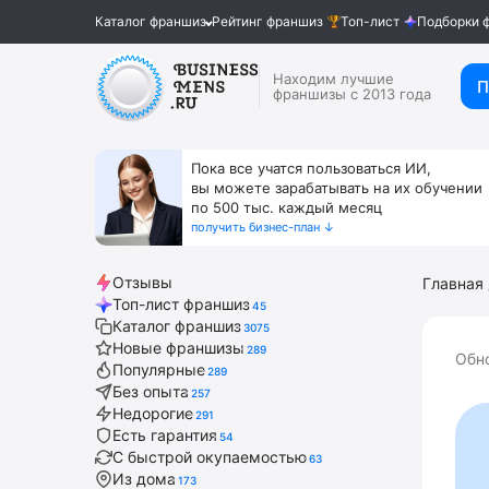
Каталог франшиз
Рейтинг франшиз
Топ-лист
Подборки 
Находим лучшие
П
франшизы с 2013 года
Пока все учатся пользоваться ИИ,
вы можете зарабатывать на их обучении
по 500 тыс. каждый месяц
получить бизнес-план ↓
Отзывы
Главная
Топ-лист франшиз
45
Каталог франшиз
3075
Новые франшизы
289
Обн
Популярные
289
Без опыта
257
Недорогие
291
Есть гарантия
54
С быстрой окупаемостью
63
Из дома
173