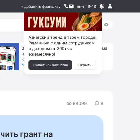
+ добавить франшизу
пн-пт 9-18
Азиатский тренд в твоем городе!
Раменные с одним сотрудником
За 90 тыс. открой магазин на Авито, дома
и доходом от 300тыс
ни коробок, ни товара, ни склада, зато
ежемесячно!
каждый месяц +125 тыс. чистыми
получить бизнес-план ↓
Скачать бизнес-план
Скрыть
94099
8
чить грант на