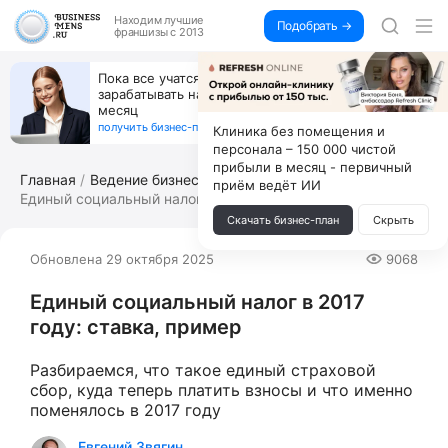
Находим
лучшие
Подобрать →
франшизы с 2013
Пока все учатся пользоваться ИИ, вы можете
зарабатывать на их обучении по 500 тыс. каждый
месяц
получить бизнес-план ↓
Клиника без помещения и
персонала – 150 000 чистой
прибыли в месяц - первичный
Главная
Ведение бизнеса
приём ведёт ИИ
Единый социальный налог в 2017 году: ...
Скачать бизнес-план
Скрыть
Обновлена 29 октября 2025
9068
Единый социальный налог в 2017
году: ставка, пример
Разбираемся, что такое единый страховой
сбор, куда теперь платить взносы и что именно
поменялось в 2017 году
Евгений Звягин