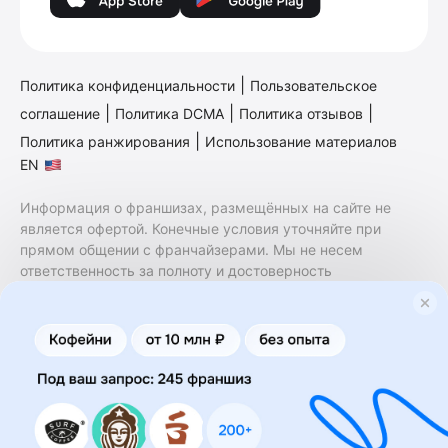
|
Политика конфиденциальности
Пользовательское
|
|
|
соглашение
Политика DCMA
Политика отзывов
|
Политика ранжирования
Использование материалов
EN
Информация о франшизах, размещённых на сайте не
является офертой. Конечные условия уточняйте при
прямом общении с франчайзерами. Мы не несем
ответственность за полноту и достоверность
содержащейся в них информации. Сайт не принадлежит
финансовой организации и на нем не оказываются
финансовые услуги. Заключение договоров
коммерческой концессии (франчайзинга) осуществляется
правообладателями/их представителями. Бизнесменс.ру
не является посредником или представителем
правообладателя и не несет ответственность за условия
предоставления франшизы и действия лиц,