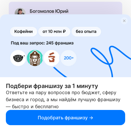
Рекомендуем обратиться к компании Car
Water. Она изготавливает и поставляет
такие аппараты и пока конкуренции у
бренда нет – это единственный поставщик
в РФ, который работает по франшизе. При
покупке от 10 аппаратов идёт
эксклюзивное право на территорию – вы
сможете полностью занять свой город,
или даже регион.
Подбери франшизу за 1 минуту
Ответьте на пару вопросов про бюджет, сферу
бизнеса и город, а мы найдём лучшую франшизу
Место для установки – 1 м2, сотрудники не
— быстро и бесплатно
требуются, бизнес пассивный, продажи 24 часа
Подобрать франшизу →
в сутки, интеграция с яндекс заправками – все
клиенты будут видеть ваши точки на картах.