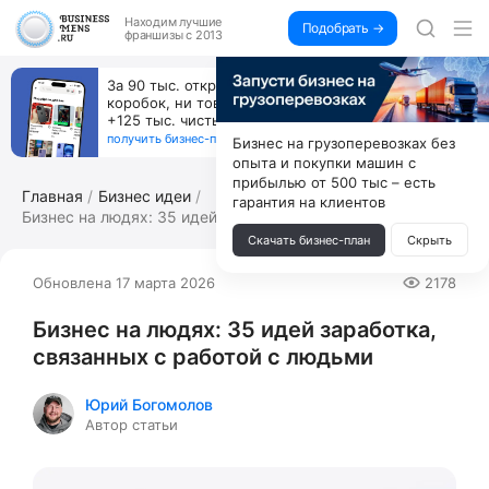
Находим
лучшие
Подобрать →
франшизы с 2013
Пока все учатся пользоваться ИИ, вы можете
зарабатывать на их обучении по 500 тыс. каждый
месяц
получить бизнес-план ↓
Бизнес на грузоперевозках без
опыта и покупки машин с
прибылью от 500 тыс – есть
Главная
Бизнес идеи
гарантия на клиентов
Бизнес на людях: 35 идей заработка, с...
Скачать бизнес-план
Скрыть
Обновлена 17 марта 2026
2178
Бизнес на людях: 35 идей заработка,
связанных с работой с людьми
Юрий Богомолов
Автор статьи