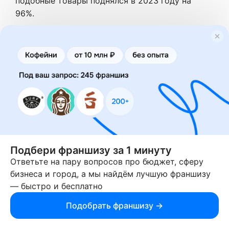
подобные товары поднялся в 2023 году на
96%.
В целом же россияне стали чаще 
приобретать комплекты 
видеонаблюдения, сигнализации, 
звуковые оповещатели, пульты для 
шлагбаумов, электромагнитные 
замки, датчики движения, детекторы 
освещенности, охранные извещатели, 
муляжи видеокамер. 
Подбери франшизу за 1 минуту
Ответьте на пару вопросов про бюджет, сферу
Профессиональный магазин на Авито без
бизнеса и город, а мы найдём лучшую франшизу
вложений в товар, офис и сотрудников
— быстро и бесплатно
Подобрать франшизу →