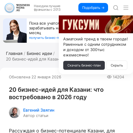
Находим
лучшие
Подобрать →
франшизы с 2013
Пока все учатся пользоваться ИИ, вы можете
зарабатывать на их обучении по 500 тыс. каждый
месяц
получить бизнес-план ↓
Азиатский тренд в твоем городе!
Раменные с одним сотрудником
и доходом от 300тыс
Главная
Бизнес идеи
ежемесячно!
20 бизнес-идей для Казани: что востре...
Скачать бизнес-план
Скрыть
Обновлена 22 января 2026
14204
20 бизнес-идей для Казани: что
востребовано в 2026 году
Евгений Звягин
Автор статьи
Рассуждая о бизнес-потенциале Казани, для