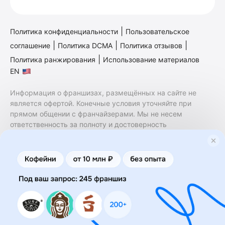
|
Политика конфиденциальности
Пользовательское
|
|
|
соглашение
Политика DCMA
Политика отзывов
|
Политика ранжирования
Использование материалов
EN
Информация о франшизах, размещённых на сайте не
является офертой. Конечные условия уточняйте при
прямом общении с франчайзерами. Мы не несем
ответственность за полноту и достоверность
содержащейся в них информации. Сайт не принадлежит
финансовой организации и на нем не оказываются
финансовые услуги. Заключение договоров
коммерческой концессии (франчайзинга) осуществляется
правообладателями/их представителями. Бизнесменс.ру
не является посредником или представителем
правообладателя и не несет ответственность за условия
предоставления франшизы и действия лиц,
осуществленные на основании информации, имеющейся