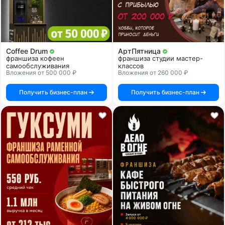
Coffee Drum
АртПятница
франшиза кофеен
франшиза студии мастер-
самообслуживания
классов
Вложения от 500 000 ₽
Вложения от 260 000 ₽
Получить бизнес-план
Получить бизнес-план