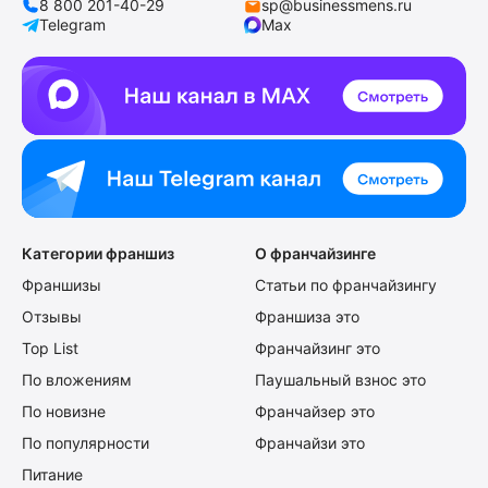
8 800 201-40-29
sp@businessmens.ru
Telegram
Max
Категории франшиз
О франчайзинге
Франшизы
Статьи по франчайзингу
Отзывы
Франшиза это
Top List
Франчайзинг это
По вложениям
Паушальный взнос это
По новизне
Франчайзер это
По популярности
Франчайзи это
Питание