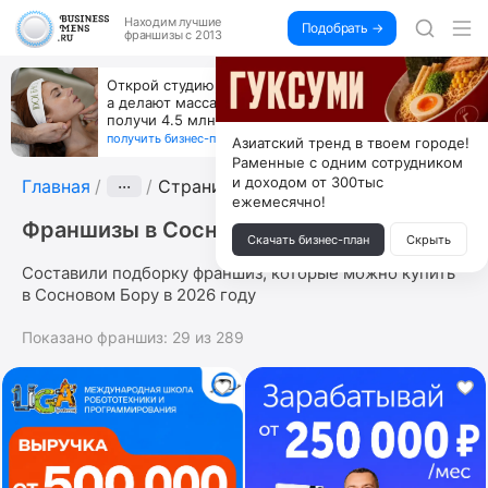
Находим
лучшие
Подобрать →
франшизы с 2013
Открой студию, где не колют и не режут,
а делают массаж лица руками и в первый же год
получи 4.5 млн
получить бизнес-план ↓
Азиатский тренд в твоем городе!
Раменные с одним сотрудником
и доходом от 300тыс
Главная
···
Страница 7
ежемесячно!
Франшизы в Сосновом Бору
Скачать бизнес-план
Скрыть
Составили подборку франшиз, которые можно купить
в Сосновом Бору в 2026 году
Показано франшиз:
29
из
289