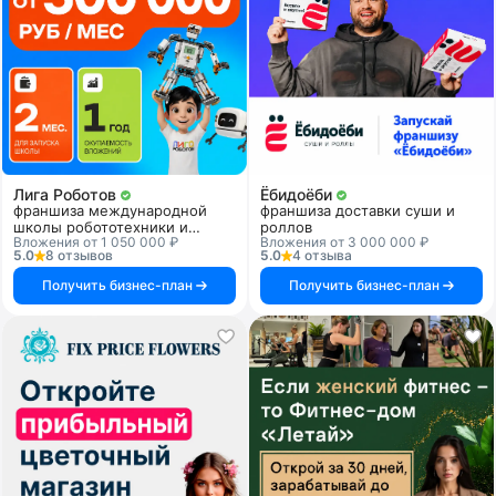
Лига Роботов
Ёбидоёби
франшиза международной
франшиза доставки суши и
школы робототехники и
роллов
Вложения от 1 050 000 ₽
Вложения от 3 000 000 ₽
программирования
5.0
8 отзывов
5.0
4 отзыва
Получить бизнес-план
Получить бизнес-план