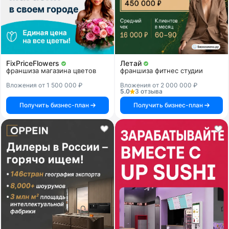
FixPriceFlowers
Летай
франшиза магазина цветов
франшиза фитнес студии
Вложения от 1 500 000 ₽
Вложения от 2 000 000 ₽
5.0
3 отзыва
Получить бизнес-план
Получить бизнес-план